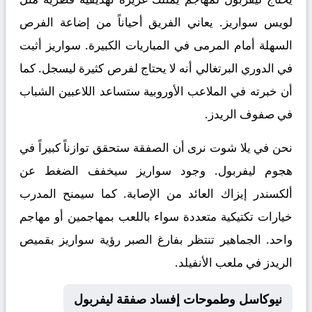
لويس سواريز. يعاني الفريق أحياناً من إضاعة الفرص
السهلة أمام المرمى في المباريات الكبيرة. سواريز أثبت
في الدوري البرتغالي أنه لا يحتاج لفرص كثيرة ليسجل. كما
أن خبرته في الملاعب الأوروبية ستساعد اللاعبين الشباب
في صفوف الريدز.
نحن في
يلا شوت
نرى أن الصفقة ستحقق توازناً كبيراً في
هجوم ليفربول. وجود سواريز سيخفف الضغط عن
ألكسندر إيزاك العائد من الإصابة. كما سيمنح المدرب
خيارات تكتيكية متعددة سواء باللعب بمهاجمين أو مهاجم
واحد. الجماهير تنتظر بفارغ الصبر رؤية سواريز بقميص
الريدز في ملعب الأنفيلد.
نيوكاسل وطموحات إفساد صفقة ليفربول