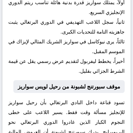
أولاً، يمتلك سواريز قدرة بدنية هائلة تناسب ريتم الدوري
الإنجليزي السريع.
ثانياً، سجل اللاعب التهديفي في الدوري البرتغالي يثبت
جاهزيته التامة للتحديات الكبرى.
ثالثاً، يرى نيوكاسل في سواريز الشريك المثالي لإيزاك في
الموسم المقبل.
أخيراً، يخطط ليفربول لتقديم عرض رسمي يقل عن قيمة
الشرط الجزائي بقليل.
موقف سبورتنج لشبونة من رحيل لويس سواريز
تسود قناعة داخل النادي البرتغالي بأن رحيل سواريز
للإنجليز مسألة وقت فقط. يسير اللاعب على خطى
النجوم الكبار الذين غادروا الدوري البرتغالي نحو
البريميرليج. يدرك سبورتنج لشبونة أن العروض المالية