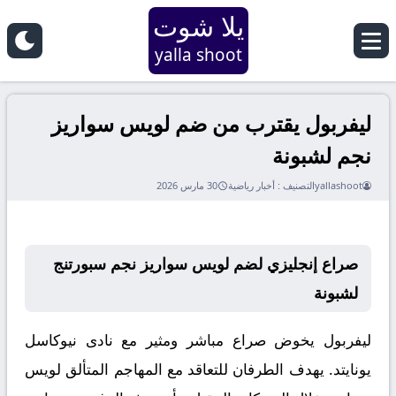
يلا شوت
yalla shoot
ليفربول يقترب من ضم لويس سواريز
نجم لشبونة
yallashoot
التصنيف :
أخبار رياضية
30 مارس 2026
صراع إنجليزي لضم لويس سواريز نجم سبورتنج
لشبونة
ليفربول يخوض صراع مباشر ومثير مع نادى نيوكاسل
يونايتد. يهدف الطرفان للتعاقد مع المهاجم المتألق لويس