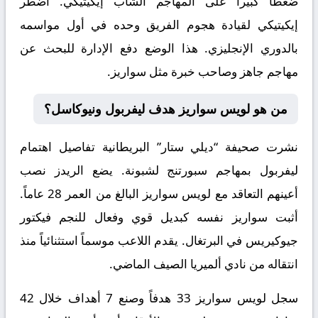
ضغطاً كبيراً على المهاجم الشاب إيكيتيكي. اضطر
إيكيتيكي لقيادة هجوم الفريق وحده في أول مواسمه
بالدوري الإنجليزي. هذا الوضع دفع الإدارة للبحث عن
مهاجم جاهز وصاحب خبرة مثل سواريز.
من هو لويس سواريز هدف ليفربول ونيوكاسل؟
نشرت صحيفة “ديلي ستار” البريطانية تفاصيل اهتمام
ليفربول بمهاجم سبورتنج لشبونة. يضع الريدز نصب
أعينهم التعاقد مع
لويس سواريز
البالغ من العمر 28 عاماً.
أثبت سواريز نفسه كبديل قوي وفعال للنجم فيكتور
جيوكيريس في البرتغال. يقدم اللاعب موسماً استثنائياً منذ
انتقاله من نادي ألميريا الصيف الماضي.
سجل لويس سواريز 33 هدفاً وصنع 7 أهداف خلال 42