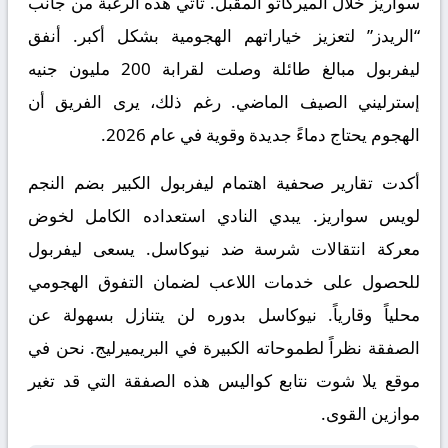
سواريز خلال الميركاتو المقبل. تأتي هذه الرغبة من جانب
“الريدز” لتعزيز خياراتهم الهجومية بشكل أكبر. أنفق
ليفربول مبالغ طائلة وصلت لقرابة 200 مليون جنيه
إسترليني الصيف الماضي. رغم ذلك، يرى الفريق أن
الهجوم يحتاج دماءً جديدة وقوية في عام 2026.
أكدت تقارير صحفية اهتمام ليفربول الكبير بضم النجم
لويس سواريز. يبدي النادي استعداده الكامل لخوض
معركة انتقالات شرسة ضد نيوكاسل. يسعى ليفربول
للحصول على خدمات اللاعب لضمان التفوق الهجومي
محلياً وقارياً. نيوكاسل بدوره لن يتنازل بسهولة عن
الصفقة نظراً لطموحاته الكبيرة في البريميرليج. نحن في
موقع
يلا شوت
نتابع كواليس هذه الصفقة التي قد تغير
موازين القوى.