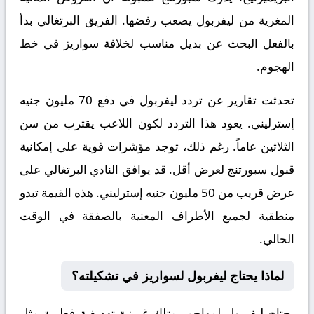
المغرية من ليفربول يصعب رفضها. الفريق البرتغالي بدأ
بالفعل البحث عن بديل مناسب لخلافة سواريز في خط
الهجوم.
تحدثت تقارير عن تردد ليفربول في دفع 70 مليون جنيه
إسترليني. يعود هذا التردد لكون اللاعب يقترب من سن
الثلاثين عاماً. رغم ذلك، توجد مؤشرات قوية على إمكانية
قبول سبورتنج لعرض أقل. قد يوافق النادي البرتغالي على
عرض قريب من 50 مليون جنيه إسترليني. هذه القيمة تبدو
منطقية لجميع الأطراف المعنية بالصفقة في الوقت
الحالي.
لماذا يحتاج ليفربول لسواريز في تشكيلته؟
يحتاج ليفربول لمهاجم يمتلك غريزة تهديفية فطرية مثل