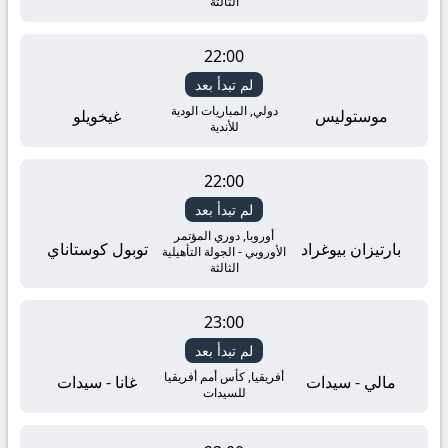
الثالثة
22:00
لم تبدأ بعد
دولي, المباريات الودية
موستوليس
غيخويلو
للأندية
22:00
لم تبدأ بعد
أوروبا, دوري المؤتمر
بارتيزان بيوغراد
توبول كوستاناي
الأوروبي - الجولة التأهيلية
الثالثة
23:00
لم تبدأ بعد
أفريقيا, كأس أمم أفريقيا
مالي - سيدات
غانا - سيدات
للسيدات