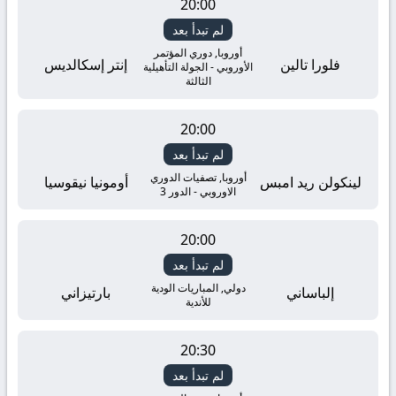
20:00
لم تبدأ بعد
أوروبا, دوري المؤتمر
فلورا تالين
إنتر إسكالديس
الأوروبي - الجولة التأهيلية
الثالثة
20:00
لم تبدأ بعد
أوروبا, تصفيات الدوري
لينكولن ريد امبس
أومونيا نيقوسيا
الاوروبي - الدور 3
20:00
لم تبدأ بعد
دولي, المباريات الودية
إلباساني
بارتيزاني
للأندية
20:30
لم تبدأ بعد