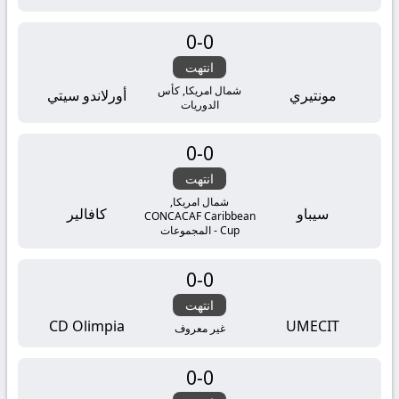
0
-
0
انتهت
شمال امريكا, كأس
مونتيري
أورلاندو سيتي
الدوريات
0
-
0
انتهت
شمال امريكا,
سيباو
كافالير
CONCACAF Caribbean
Cup - المجموعات
0
-
0
انتهت
CD Olimpia
UMECIT
غير معروف
0
-
0