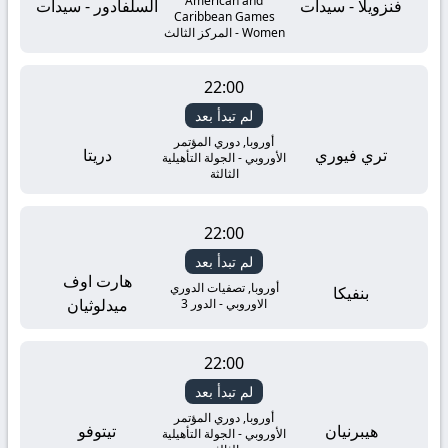
American and
فنزويلا - سيدات
السلفادور - سيدات
Caribbean Games
Women - المركز الثالث
22:00
لم تبدأ بعد
أوروبا, دوري المؤتمر
تري فيوري
دريتا
الأوروبي - الجولة التأهيلية
الثالثة
22:00
لم تبدأ بعد
هارت اوف
أوروبا, تصفيات الدوري
بنفيكا
ميدلوثيان
الاوروبي - الدور 3
22:00
لم تبدأ بعد
أوروبا, دوري المؤتمر
هيبرنيان
تيتوفو
الأوروبي - الجولة التأهيلية