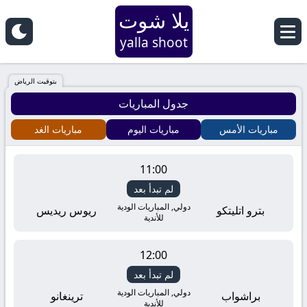
يلا شوت
Yalla
yalla shoot
Shoot
بتوقيت الرياض
جدول المباريات
|
مباريات الأمس
مباريات اليوم
مباريات الغد
أهم
11:00
مباريات
لم تبدأ بعد
اليوم
دولي, المباريات الودية
بترو اتليتكو
ريوس ريديس
للأندية
بث
12:00
مباشر
لم تبدأ بعد
دولي, المباريات الودية
براشواب
ترينغانو
للأندية