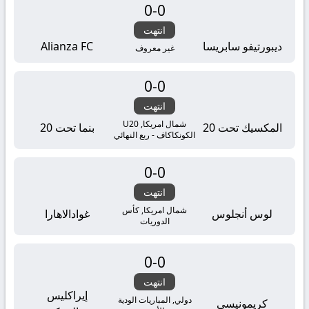
0
-
0
انتهت
ديبورتيفو سابريسا
Alianza FC
غير معروف
0
-
0
انتهت
شمال امريكا, U20
المكسيك تحت 20
بنما تحت 20
الكونكاكاف - ربع النهائي
0
-
0
انتهت
شمال امريكا, كأس
لوس أنجلوس
غوادالاهارا
الدوريات
0
-
0
انتهت
إيراكليس
دولي, المباريات الودية
كريمونيسي