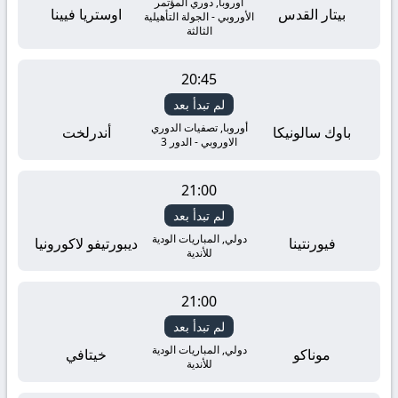
أوروبا, دوري المؤتمر
بيتار القدس
اوستريا فيينا
الأوروبي - الجولة التأهيلية
الثالثة
20:45
لم تبدأ بعد
أوروبا, تصفيات الدوري
باوك سالونيكا
أندرلخت
الاوروبي - الدور 3
21:00
لم تبدأ بعد
دولي, المباريات الودية
فيورنتينا
ديبورتيفو لاكورونيا
للأندية
21:00
لم تبدأ بعد
دولي, المباريات الودية
موناكو
خيتافي
للأندية