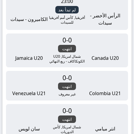
23:00
لم تبدأ بعد
الرأس الأخضر -
أفريقيا, كأس أمم أفريقيا
الكاميرون - سيدات
سيدات
للسيدات
0
-
0
انتهت
شمال امريكا, U20
Jamaica U20
Canada U20
الكونكاكاف - ربع النهائي
0
-
0
انتهت
Venezuela U21
Colombia U21
غير معروف
0
-
0
انتهت
شمال امريكا, كأس
انتر ميامي
سان لويس
الدوريات