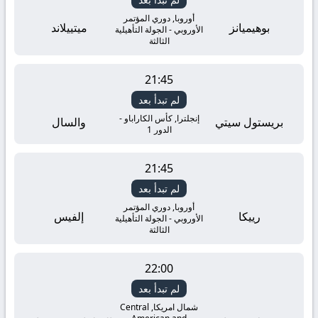
أوروبا, دوري المؤتمر
بوهيميانز
ميتييلاند
الأوروبي - الجولة التأهيلية
الثالثة
21:45
لم تبدأ بعد
إنجلترا, كأس الكاراباو -
بريستول سيتي
والسال
الدور 1
21:45
لم تبدأ بعد
أوروبا, دوري المؤتمر
رييكا
إلفيس
الأوروبي - الجولة التأهيلية
الثالثة
22:00
لم تبدأ بعد
شمال امريكا, Central