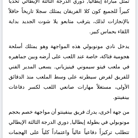
تمثل مباراة إيطاليا, دوري الدرجة الثالثة الإيطالي تحدياً
كبيراً للجميع كون كلا الفريقان يمتلك سجلا تاريخاً حافلاً
بالإنجازات
لذلك
، يترقب متابعو يلا شوت الجديد بداية
اللقاء بحماس كبير.
يدخل نادي مونوبولي هذه المواجهة وهو يمتلك أسلحة
هجومية فتاكة، خاصة عند اللعب على أرضه وبين جماهيره
في ملعب فيتو سيموني فينيزياني. يسعى المدير الفني
للفريق لفرض سيطرته على وسط الملعب منذ الدقائق
الأولى، مستغلاً مهارات صانعي اللعب لكسر دفاعات
بينفينتو.
​من جهة أخرى، يدرك فريق بينفينتو أن مواجهة خصم بحجم
مونوبولي في بطولة إيطاليا, دوري الدرجة الثالثة الإيطالي
تتطلب تركيزاً دفاعياً عالياً واعتماداً كلياً على الهجمات