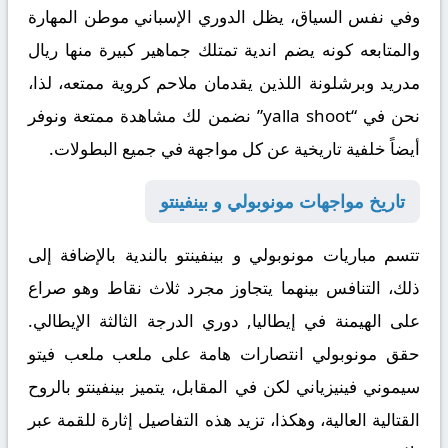
وفي نفس السياق
، يظل الدوري الإسباني موطن المهارة
والمتابعه كونه يضم اندية تمتلك جماهير كبيرة منها ريال
مدريد وبرشلونة اللذين يقدمان ملاحم كروية ممتعه،
لذا
،
نحن في “yalla shoot” نضمن لك مشاهدة ممتعة ونوفر
أيضاً خلفية تاريخية عن كل مواجهة في جميع البطولات.
تاريخ مواجهات مونوبولي و بينفينتو
تتسم مباريات مونوبولي و بينفينتو بالندية
بالإضافة إلى
ذلك
، التنافس بينهما يتجاوز مجرد ثلاث نقاط وهو صراع
على الهيمنة في إيطاليا, دوري الدرجة الثالثة الإيطالي.
حقق مونوبولي انتصارات هامة على ملعب ملعب فيتو
سيموني فينيزياني
لكن في المقابل
، يتميز بينفينتو بالروح
القتالية العالية،
وهكذا
، تزيد هذه التفاصيل إثارة للقمة عبر