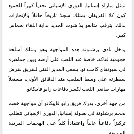
تمثل مباراة إسبانيا, الدوري الإسباني تحدياً كبيراً للجميع
كون كلا الفريقان يمتلك سجلا تاريخاً حافلاً بالإنجازات
لذلك
، يترقب متابعو يلا شوت الجديد بداية اللقاء بحماس
كبير.
يدخل نادي برشلونة هذه المواجهة وهو يمتلك أسلحة
هجومية فتاكة، خاصة عند اللعب على أرضه وبين جماهيره
في سبوتفاي كامب نو. يسعى المدير الفني للفريق لفرض
سيطرته على وسط الملعب منذ الدقائق الأولى، مستغلاً
مهارات صانعي اللعب لكسر دفاعات رايو فاييكانو.
​من جهة أخرى، يدرك فريق رايو فاييكانو أن مواجهة خصم
بحجم برشلونة في بطولة إسبانيا, الدوري الإسباني تتطلب
تركيزاً دفاعياً عالياً واعتماداً كلياً على الهجمات المرتدة
السريعة.