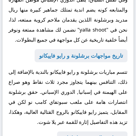
والمتابعه كونه يضم اندية تمتلك جماهير كبيرة منها ريال
مدريد وبرشلونة اللذين يقدمان ملاحم كروية ممتعه،
لذا
،
نحن في "yalla shoot" نضمن لك مشاهدة ممتعة ونوفر
أيضاً خلفية تاريخية عن كل مواجهة في جميع البطولات.
تاريخ مواجهات برشلونة و رايو فاييكانو
تتسم مباريات برشلونة و رايو فاييكانو بالندية
بالإضافة إلى
ذلك
، التنافس بينهما يتجاوز مجرد ثلاث نقاط وهو صراع
على الهيمنة في إسبانيا, الدوري الإسباني. حقق برشلونة
انتصارات هامة على ملعب سبوتفاي كامب نو
لكن في
المقابل
، يتميز رايو فاييكانو بالروح القتالية العالية،
وهكذا
،
تزيد هذه التفاصيل إثارة للقمة عبر يلا شوت.