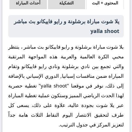
المحتوى + البث
التشكيلة
أحداث المباراة
يلا شوت مباراة برشلونة و رايو فاييكانو بث مباشر
yalla shoot
يلا شوت مباراة برشلونة و رايو فاييكانو بث مباشر ، ينتظر
محبي الكرة العالمية والعربية هذه المواجهة المرتقبة
والتي تجمع بين
نادي برشلونة
و
نادي رايو فاييكانو
وتقام
المباراة ضمن منافسات
إسبانيا, الدوري الإسباني
بالإضافة
إلى ذلك
، نوفر في موقعنا "yalla shoot" تغطية حصرية
لهذا الحدث الرياضي المميز وستكون عملية تغطية المباراة
عبر يلا شوت بجودة عالية،
علاوة على ذلك
، يسعى كل
طرف لتحقيق الانتصار اليوم النقاط الثلاث هامة جداً
لتعزيز المركز في جدول الترتيب.