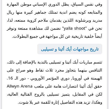
وفي نفس السياق
، يظل الدوري الإسباني موطن المهارة
والمتابعه كونه يضم اندية تمتلك جماهير كبيرة منها ريال
مدريد وبرشلونة اللذين يقدمان ملاحم كروية ممتعه،
لذا
،
نحن في "yalla shoot" نضمن لك مشاهدة ممتعة ونوفر
أيضاً خلفية تاريخية عن كل مواجهة في جميع البطولات.
تاريخ مواجهات أيك أثينا و تسيليى
تتسم مباريات أيك أثينا و تسيليى بالندية
بالإضافة إلى ذلك
،
التنافس بينهما يتجاوز مجرد ثلاث نقاط وهو صراع على
الهيمنة في أوروبا, دوري المؤتمر الأوروبي - دور الـ 16.
حقق أيك أثينا انتصارات هامة على ملعب Allwyn Arena
لكن في المقابل
، يتميز تسيليى بالروح القتالية العالية،
وهكذا
، تزيد هذه التفاصيل إثارة للقمة عبر يلا شوت.