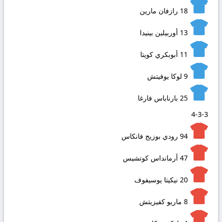
18
رازفان مارين
13
أوربيلين بينيدا
11
أبوبكري كويتا
9
لوكا يوفيتش
25
بارناباس فارغا
4-3-3
94
رودي بوزيج فانكاس
47
أرمانداس كوتشيس
20
نيكيتا يوسيفوف
8
ماريو كفيزيتش