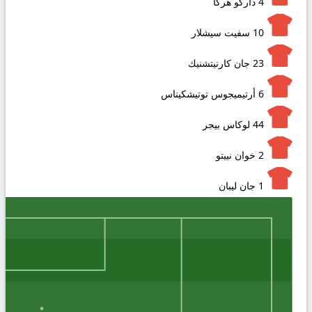
4
داركو هركا
10
سفيت سيشلار
23
جان كارنيتشنيك
6
أرتيميجوس توتيشكيناس
44
لوكاس بيجر
2
خوان نييتو
1
جان ليبان