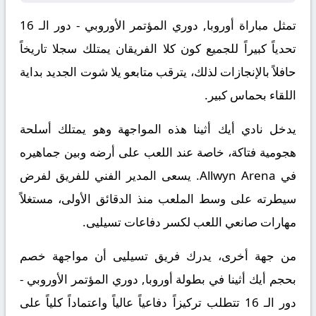
تمثل مباراة أوروبا, دوري المؤتمر الأوروبي - دور الـ 16
تحدياً كبيراً للجميع كون كلا الفريقان يمتلك سجلا تاريخاً
حافلاً بالإنجازات
لذلك
، يترقب متابعو يلا شوت الجديد بداية
اللقاء بحماس كبير.
يدخل نادي أيك أثينا هذه المواجهة وهو يمتلك أسلحة
هجومية فتاكة، خاصة عند اللعب على أرضه وبين جماهيره
في Allwyn Arena. يسعى المدير الفني للفريق لفرض
سيطرته على وسط الملعب منذ الدقائق الأولى، مستغلاً
مهارات صانعي اللعب لكسر دفاعات تسيليى.
​من جهة أخرى، يدرك فريق تسيليى أن مواجهة خصم
بحجم أيك أثينا في بطولة أوروبا, دوري المؤتمر الأوروبي -
دور الـ 16 تتطلب تركيزاً دفاعياً عالياً واعتماداً كلياً على