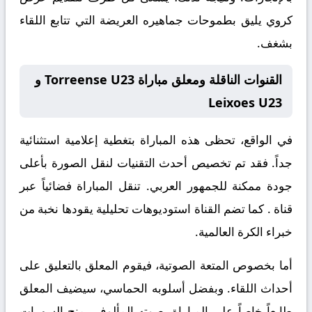
كروي يليق بطموحات جماهيره العريضة التي تتابع اللقاء
بشغف.
القنوات الناقلة ومعلق مباراة Torreense U23 و
Leixoes U23
في الواقع، تحظى هذه المباراة بتغطية إعلامية استثنائية
جداً. فقد تم تخصيص أحدث التقنيات لنقل الصورة بأعلى
جودة ممكنة للجمهور العربي. تنقل المباراة فضائياً عبر
قناة
. كما تضم القناة استوديوهات تحليلية يقودها نخبة من
خبراء الكرة العالمية.
أما بخصوص المتعة الصوتية، فيقوم المعلق
بالتعليق على
أحداث اللقاء. وبفضل أسلوبه الحماسي، سيضيف المعلق
طابعاً خاصاً على المباراة. صوته المألوف يمنح السهرات