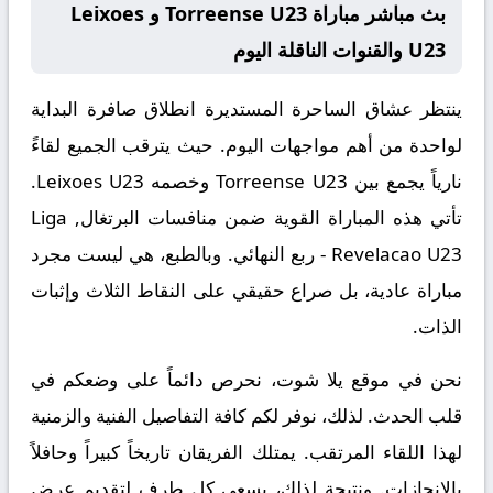
بث مباشر مباراة Torreense U23 و Leixoes
U23 والقنوات الناقلة اليوم
ينتظر عشاق الساحرة المستديرة انطلاق صافرة البداية
لواحدة من أهم مواجهات اليوم. حيث يترقب الجميع لقاءً
نارياً يجمع بين
Torreense U23
وخصمه
Leixoes U23
.
تأتي هذه المباراة القوية ضمن منافسات
البرتغال, Liga
Revelacao U23 - ربع النهائي
. وبالطبع، هي ليست مجرد
مباراة عادية، بل صراع حقيقي على النقاط الثلاث وإثبات
الذات.
نحن في موقع
يلا شوت
، نحرص دائماً على وضعكم في
قلب الحدث. لذلك، نوفر لكم كافة التفاصيل الفنية والزمنية
لهذا اللقاء المرتقب. يمتلك الفريقان تاريخاً كبيراً وحافلاً
بالإنجازات. ونتيجة لذلك، يسعى كل طرف لتقديم عرض