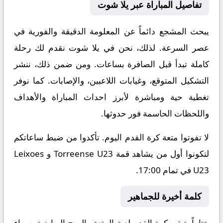
تفاصيل المباراة عبر يلا شوت
يبحث المشجع دائماً عن المعلومة الدقيقة والفورية في
عصر السرعة. لذلك، نحن في يلا شوت نقدم لك رحلة
كاملة تبدأ قبل الصافرة بساعات. ومن ضمن ذلك، ننشر
التشكيل المتوقع، وغيابات اللاعبين، والإصابات. كما نوفر
تغطية حية ومباشرة لأبرز احداث المباراة والأهداف
واللحظات الحاسمة فور حدوثها.
لا تفوتوا متعة كرة القدم اليوم. تأكدوا من ضبط ساعاتكم
لتكونوا أول من يشاهد قمة Torreense U23 و Leixoes
U23 في تمام 17:00.
كلمة أخيرة للجماهير
ختاماً، تبقى كرة القدم لعبة المتعة والروح الرياضية. سواء