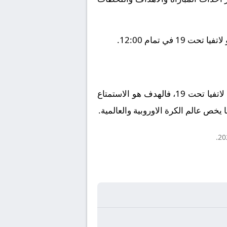
ختاماً، تبقى كرة القدم لعبة المتعة والروح الرياضية. سواء كنت مشجعاً لنادي San Marino U19 أو نادي لاتفيا تحت 19، فالهدف هو الاستمتاع
يخص عالم الكرة الاوروبية والعالمية.