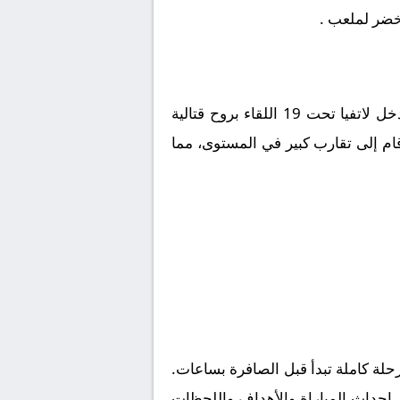
أخضر لملعب .
يدخل
لاتفيا تحت 19
اللقاء بروح قتالية
قام إلى تقارب كبير في المستوى، مما
لة كاملة تبدأ قبل الصافرة بساعات.
ز احداث المباراة والأهداف واللحظات