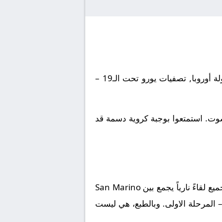
يلتقى اليوم 2026-05-21 نادى San Marino U19 مع نادى لاتفيا تحت 19. تقام المباراة في إطار بطولة أوروبا, تصفيات يورو تحت الـ19 –
شوت. استمتعوا بوجبة كروية دسمة قد
 لقاءً نارياً يجمع بين
San Marino
. وبالطبع، هي ليست