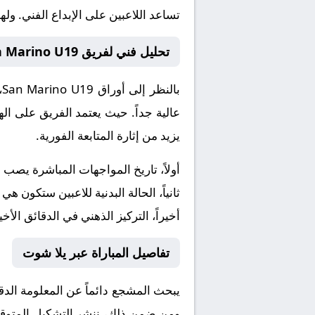
تساعد اللاعبين على الإبداع الفني. و
تحليل فني لفريق San Marino U19 و لاتفيا تحت 19
بالنظر إلى أوراق
San Marino U19
،
عالية جداً. حيث يعتمد الفريق على ال
يزيد من إثارة المتابعة الفورية.
أولاً، تاريخ المواجهات المباشرة يصب
ثانياً، الحالة البدنية للاعبين ستكون هي
أخيراً، التركيز الذهني في الدقائق الأخي
تفاصيل المباراة عبر يلا شوت
يبحث المشجع دائماً عن المعلومة الد
ومن ضمن ذلك، ننشر التشكيل المتوقع، 