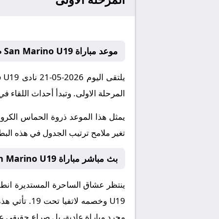
موعد مباراة San Marino U19 ضد لاتفيا تحت 19
المرحلة الاولى. وتبدأ أحداث اللقاء في تمام الساعة 12:00
يمثل هذا الموعد ذروة الحماس الكروي
تغير ملامح ترتيب الجدول في هذه البطول
بث مباشر مباراة San Marino U19 و لاتفيا تحت 19 والقنوات الناقلة اليوم
ينتظر عشاق الساحرة المستديرة انطلاق
U19
وخصمه
لاتفيا تحت 19
. تأتي هذ
مجرد مباراة عادية، بل صراع حقيقي عل