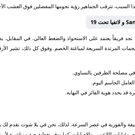
لهذا السبب، تترقب الجماهير رؤية نجومها المفضلين فوق العشب ال
 نجد فريقاً يعتمد على الاستحواذ والضغط العالي. في المقابل، 
هجمات المرتدة السريعة لمباغتة الخصم. وفوق كل ذلك، تشير الأر
 في مصلحة الطرفين بالتساوي.
 العامل الحاسم اليوم.
رة قد يحدد هوية الفائز في النهاية.
قيقة والفورية في عصر السرعة. لذلك، نحن في يلا شوت نقدم لك رح
وغيابات اللاعبين، والإصابات. كما نوفر تغطية حية ومباشرة لأبر