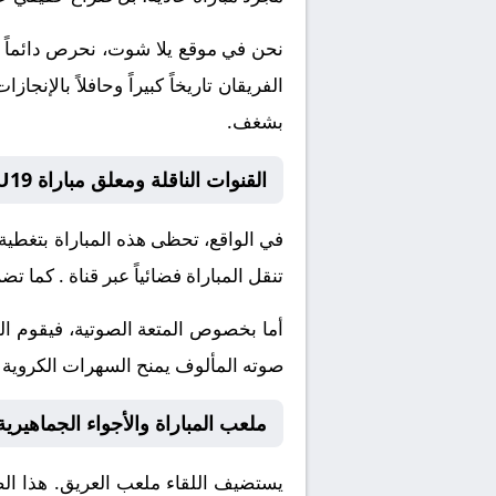
نحن في موقع
يلا شوت
، نحرص دائماً 
الفريقان تاريخاً كبيراً وحافلاً بال
بشغف.
القنوات الناقلة ومعلق مباراة San Marino U19 و لاتفيا تحت 19
في الواقع، تحظى هذه المباراة بتغطية
تنقل المباراة فضائياً عبر قناة
. كما تضم
أما بخصوص المتعة الصوتية، فيقوم ا
صوته المألوف يمنح السهرات الكروية نك
ملعب المباراة والأجواء الجماهيرية
يستضيف اللقاء ملعب
العريق. هذا ال