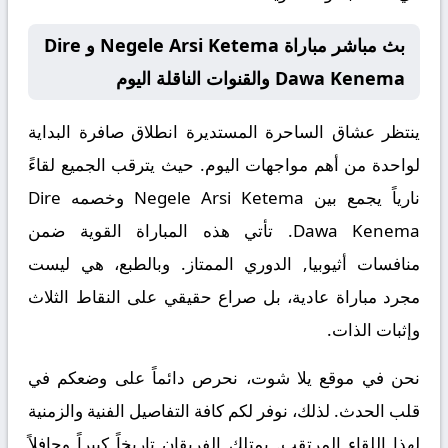
بث مباشر مباراة Negele Arsi Ketema و Dire
Dawa Kenema والقنوات الناقلة اليوم
ينتظر عشاق الساحرة المستديرة انطلاق صافرة البداية
لواحدة من أهم مواجهات اليوم. حيث يترقب الجميع لقاءً
نارياً يجمع بين
Negele Arsi Ketema
وخصمه
Dire
Dawa Kenema
. تأتي هذه المباراة القوية ضمن
منافسات
أثيوبيا, الدوري الممتاز
. وبالطبع، هي ليست
مجرد مباراة عادية، بل صراع حقيقي على النقاط الثلاث
وإثبات الذات.
نحن في موقع
يلا شوت
، نحرص دائماً على وضعكم في
قلب الحدث. لذلك، نوفر لكم كافة التفاصيل الفنية والزمنية
لهذا اللقاء المرتقب. يمتلك الفريقان تاريخاً كبيراً وحافلاً