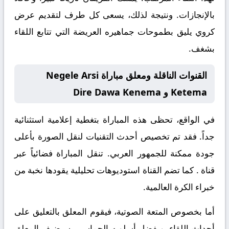
بالإنجازات. ونتيجة لذلك، يسعى كل طرف لتقديم عرض
كروي يليق بطموحات جماهيره العريضة التي تتابع اللقاء
بشغف.
القنوات الناقلة ومعلق مباراة Negele Arsi
Ketema و Dire Dawa Kenema
في الواقع، تحظى هذه المباراة بتغطية إعلامية استثنائية
جداً. فقد تم تخصيص أحدث التقنيات لنقل الصورة بأعلى
جودة ممكنة للجمهور العربي. تنقل المباراة فضائياً عبر
قناة
. كما تضم القناة استوديوهات تحليلية يقودها نخبة من
خبراء الكرة العالمية.
أما بخصوص المتعة الصوتية، فيقوم المعلق
بالتعليق على
أحداث اللقاء. وبفضل أسلوبه الحماسي، سيضيف المعلق