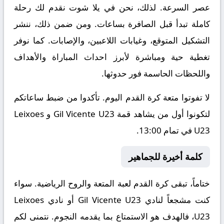
عصر السرعة. لذلك، نحن في يلا شوت نقدم لك رحلة
كاملة تبدأ قبل الصافرة بساعات. ومن ضمن ذلك، ننشر
التشكيل المتوقع، وغيابات اللاعبين، والإصابات. كما نوفر
تغطية حية ومباشرة لأبرز احداث المباراة والأهداف
واللحظات الحاسمة فور حدوثها.
لا تفوتوا متعة كرة القدم اليوم. تأكدوا من ضبط ساعاتكم
لتكونوا أول من يشاهد قمة Gil Vicente U23 و Leixoes
U23 في تمام 13:00.
كلمة أخيرة للجماهير
ختاماً، تبقى كرة القدم لعبة المتعة والروح الرياضية. سواء
كنت مشجعاً لنادي Gil Vicente U23 أو نادي Leixoes
U23، فالهدف هو الاستمتاع بما يقدمه النجوم. نتمنى لكم