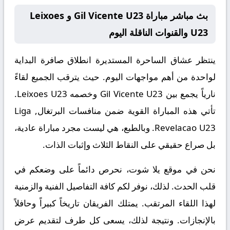
بث مباشر مباراة Gil Vicente U23 و Leixoes
U23 والقنوات الناقلة اليوم
ينتظر عشاق الساحرة المستديرة انطلاق صافرة البداية
لواحدة من أهم مواجهات اليوم. حيث يترقب الجميع لقاءً
نارياً يجمع بين
Gil Vicente U23
وخصمه
Leixoes U23
.
تأتي هذه المباراة القوية ضمن منافسات
البرتغال, Liga
Revelacao U23
. وبالطبع، هي ليست مجرد مباراة عادية،
بل صراع حقيقي على النقاط الثلاث وإثبات الذات.
نحن في موقع
يلا شوت
، نحرص دائماً على وضعكم في
قلب الحدث. لذلك، نوفر لكم كافة التفاصيل الفنية والزمنية
لهذا اللقاء المرتقب. يمتلك الفريقان تاريخاً كبيراً وحافلاً
بالإنجازات. ونتيجة لذلك، يسعى كل طرف لتقديم عرض