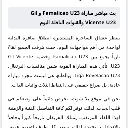
بث مباشر مباراة Famalicao U23 و Gil
Vicente U23 والقنوات الناقلة اليوم
ينتظر عشاق الساحرة المستديرة انطلاق صافرة البداية
لواحدة من أهم مواجهات اليوم. حيث يترقب الجميع لقاءً
نارياً يجمع بين
Famalicao U23
وخصمه
Gil Vicente
U23
. تأتي هذه المباراة القوية ضمن منافسات
البرتغال,
Liga Revelacao U23
. وبالطبع، هي ليست مجرد مباراة
عادية، بل صراع حقيقي على النقاط الثلاث وإثبات الذات.
نحن في موقع
يلا شوت
، نحرص دائماً على وضعكم في
قلب الحدث. لذلك، نوفر لكم كافة التفاصيل الفنية والزمنية
لهذا اللقاء المرتقب. يمتلك الفريقان تاريخاً كبيراً وحافلاً
بالإنجازات. ونتيجة لذلك، يسعى كل طرف لتقديم عرض