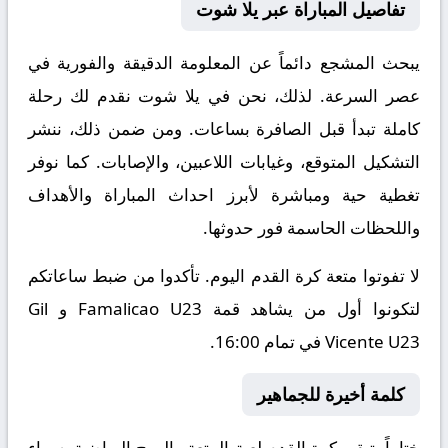
تفاصيل المباراة عبر يلا شوت
يبحث المشجع دائماً عن المعلومة الدقيقة والفورية في
عصر السرعة. لذلك، نحن في يلا شوت نقدم لك رحلة
كاملة تبدأ قبل الصافرة بساعات. ومن ضمن ذلك، ننشر
التشكيل المتوقع، وغيابات اللاعبين، والإصابات. كما نوفر
تغطية حية ومباشرة لأبرز احداث المباراة والأهداف
واللحظات الحاسمة فور حدوثها.
لا تفوتوا متعة كرة القدم اليوم. تأكدوا من ضبط ساعاتكم
لتكونوا أول من يشاهد قمة Famalicao U23 و Gil
Vicente U23 في تمام 16:00.
كلمة أخيرة للجماهير
ختاماً، تبقى كرة القدم لعبة المتعة والروح الرياضية. سواء