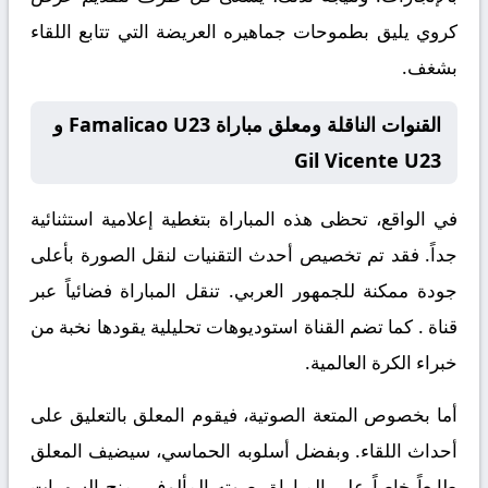
كروي يليق بطموحات جماهيره العريضة التي تتابع اللقاء
بشغف.
القنوات الناقلة ومعلق مباراة Famalicao U23 و
Gil Vicente U23
في الواقع، تحظى هذه المباراة بتغطية إعلامية استثنائية
جداً. فقد تم تخصيص أحدث التقنيات لنقل الصورة بأعلى
جودة ممكنة للجمهور العربي. تنقل المباراة فضائياً عبر
قناة
. كما تضم القناة استوديوهات تحليلية يقودها نخبة من
خبراء الكرة العالمية.
أما بخصوص المتعة الصوتية، فيقوم المعلق
بالتعليق على
أحداث اللقاء. وبفضل أسلوبه الحماسي، سيضيف المعلق
طابعاً خاصاً على المباراة. صوته المألوف يمنح السهرات