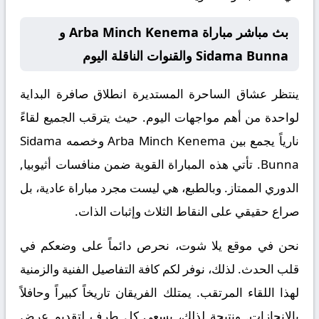
بث مباشر مباراة Arba Minch Kenema و
Sidama Bunna والقنوات الناقلة اليوم
ينتظر عشاق الساحرة المستديرة انطلاق صافرة البداية
لواحدة من أهم مواجهات اليوم. حيث يترقب الجميع لقاءً
نارياً يجمع بين
Arba Minch Kenema
وخصمه
Sidama
Bunna
. تأتي هذه المباراة القوية ضمن منافسات
أثيوبيا,
الدوري الممتاز
. وبالطبع، هي ليست مجرد مباراة عادية، بل
صراع حقيقي على النقاط الثلاث وإثبات الذات.
نحن في موقع
يلا شوت
، نحرص دائماً على وضعكم في
قلب الحدث. لذلك، نوفر لكم كافة التفاصيل الفنية والزمنية
لهذا اللقاء المرتقب. يمتلك الفريقان تاريخاً كبيراً وحافلاً
بالإنجازات. ونتيجة لذلك، يسعى كل طرف لتقديم عرض