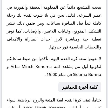
يبحث المشجع دائماً عن المعلومة الدقيقة والفورية في
عصر السرعة. لذلك، نحن في يلا شوت نقدم لك رحلة
كاملة تبدأ قبل الصافرة بساعات. ومن ضمن ذلك، ننشر
التشكيل المتوقع، وغيابات اللاعبين، والإصابات. كما نوفر
تغطية حية ومباشرة لأبرز احداث المباراة والأهداف
واللحظات الحاسمة فور حدوثها.
لا تفوتوا متعة كرة القدم اليوم. تأكدوا من ضبط ساعاتكم
لتكونوا أول من يشاهد قمة Arba Minch Kenema و
Sidama Bunna في تمام 15:00.
كلمة أخيرة للجماهير
ختاماً، تبقى كرة القدم لعبة المتعة والروح الرياضية. سواء
كنت مشجعاً لنادي Arba Minch Kenema أو نادي