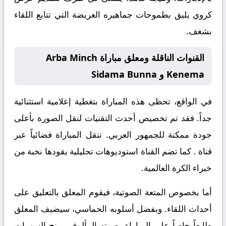
كروي يليق بطموحات جماهيره العريضة التي تتابع اللقاء
بشغف.
القنوات الناقلة ومعلق مباراة Arba Minch
Kenema و Sidama Bunna
في الواقع، تحظى هذه المباراة بتغطية إعلامية استثنائية
جداً. فقد تم تخصيص أحدث التقنيات لنقل الصورة بأعلى
جودة ممكنة للجمهور العربي. تنقل المباراة فضائياً عبر
قناة
. كما تضم القناة استوديوهات تحليلية يقودها نخبة من
خبراء الكرة العالمية.
أما بخصوص المتعة الصوتية، فيقوم المعلق
بالتعليق على
أحداث اللقاء. وبفضل أسلوبه الحماسي، سيضيف المعلق
طابعاً خاصاً على المباراة. صوته المألوف يمنح السهرات