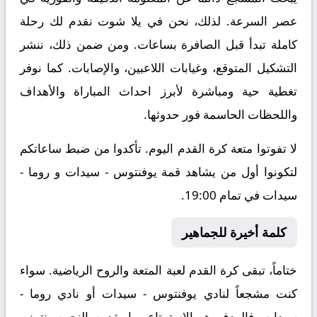
عصر السرعة. لذلك، نحن في يلا شوت نقدم لك رحلة
كاملة تبدأ قبل الصافرة بساعات. ومن ضمن ذلك، ننشر
التشكيل المتوقع، وغيابات اللاعبين، والإصابات. كما نوفر
تغطية حية ومباشرة لأبرز احداث المباراة والأهداف
واللحظات الحاسمة فور حدوثها.
لا تفوتوا متعة كرة القدم اليوم. تأكدوا من ضبط ساعاتكم
لتكونوا أول من يشاهد قمة يوفنتوس - سيدات و روما -
سيدات في تمام 19:00.
كلمة أخيرة للجماهير
ختاماً، تبقى كرة القدم لعبة المتعة والروح الرياضية. سواء
كنت مشجعاً لنادي يوفنتوس - سيدات أو نادي روما -
سيدات، فالهدف هو الاستمتاع بما يقدمه النجوم. نتمنى