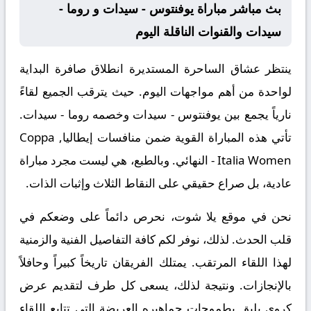
بث مباشر مباراة يوفنتوس - سيدات و روما -
سيدات والقنوات الناقلة اليوم
ينتظر عشاق الساحرة المستديرة انطلاق صافرة البداية
لواحدة من أهم مواجهات اليوم. حيث يترقب الجميع لقاءً
نارياً يجمع بين
يوفنتوس - سيدات
وخصمه
روما - سيدات
.
تأتي هذه المباراة القوية ضمن منافسات
إيطاليا, Coppa
Italia Women - النهائي
. وبالطبع، هي ليست مجرد مباراة
عادية، بل صراع حقيقي على النقاط الثلاث وإثبات الذات.
نحن في موقع
يلا شوت
، نحرص دائماً على وضعكم في
قلب الحدث. لذلك، نوفر لكم كافة التفاصيل الفنية والزمنية
لهذا اللقاء المرتقب. يمتلك الفريقان تاريخاً كبيراً وحافلاً
بالإنجازات. ونتيجة لذلك، يسعى كل طرف لتقديم عرض
كروي يليق بطموحات جماهيره العريضة التي تتابع اللقاء