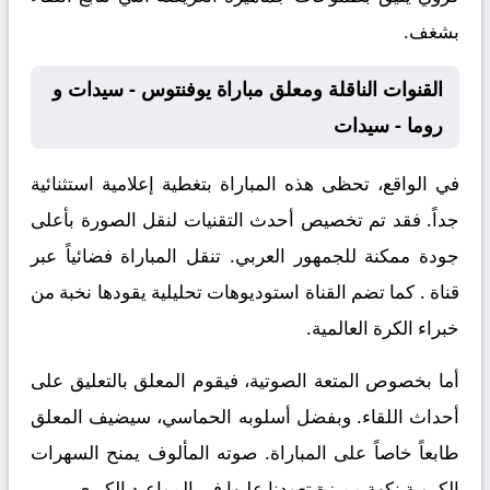
بشغف.
القنوات الناقلة ومعلق مباراة يوفنتوس - سيدات و
روما - سيدات
في الواقع، تحظى هذه المباراة بتغطية إعلامية استثنائية
جداً. فقد تم تخصيص أحدث التقنيات لنقل الصورة بأعلى
جودة ممكنة للجمهور العربي. تنقل المباراة فضائياً عبر
قناة
. كما تضم القناة استوديوهات تحليلية يقودها نخبة من
خبراء الكرة العالمية.
أما بخصوص المتعة الصوتية، فيقوم المعلق
بالتعليق على
أحداث اللقاء. وبفضل أسلوبه الحماسي، سيضيف المعلق
طابعاً خاصاً على المباراة. صوته المألوف يمنح السهرات
الكروية نكهة مميزة تعودنا عليها في المواعيد الكبرى.