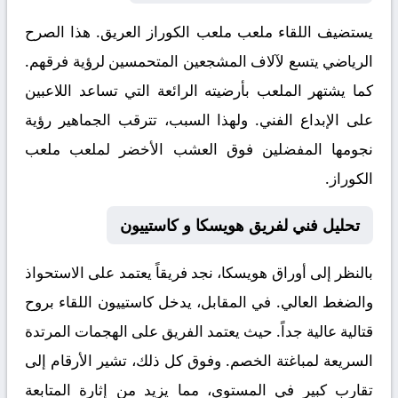
يستضيف اللقاء ملعب
ملعب الكوراز
العريق. هذا الصرح
الرياضي يتسع لآلاف المشجعين المتحمسين لرؤية فرقهم.
كما يشتهر الملعب بأرضيته الرائعة التي تساعد اللاعبين
على الإبداع الفني. ولهذا السبب، تترقب الجماهير رؤية
نجومها المفضلين فوق العشب الأخضر لملعب ملعب
الكوراز.
تحليل فني لفريق هويسكا و كاستييون
بالنظر إلى أوراق
هويسكا
، نجد فريقاً يعتمد على الاستحواذ
والضغط العالي. في المقابل، يدخل
كاستييون
اللقاء بروح
قتالية عالية جداً. حيث يعتمد الفريق على الهجمات المرتدة
السريعة لمباغتة الخصم. وفوق كل ذلك، تشير الأرقام إلى
تقارب كبير في المستوى، مما يزيد من إثارة المتابعة