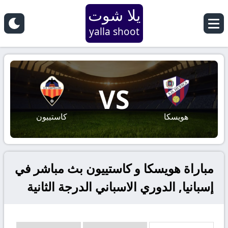
يلا شوت
yalla shoot
VS
هويسكا
كاستييون
مباراة هويسكا و كاستييون بث مباشر في
إسبانيا, الدوري الاسباني الدرجة الثانية