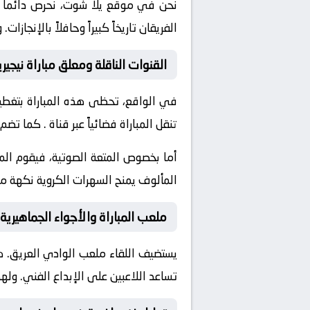
نحن في موقع
يلا شوت
، نحرص دائماً
الفريقان تاريخاً كبيراً وحافلاً بالإن
القنوات الناقلة ومعلق مباراة نيجيري
في الواقع، تحظى هذه المباراة بتغطية
تنقل المباراة فضائياً عبر قناة
. كما تضم 
أما بخصوص المتعة الصوتية، فيقوم ال
المألوف يمنح السهرات الكروية نكهة مم
ملعب المباراة والأجواء الجماهيرية
يستضيف اللقاء ملعب
الوادي
العريق. ه
تساعد اللاعبين على الإبداع الفني. ول