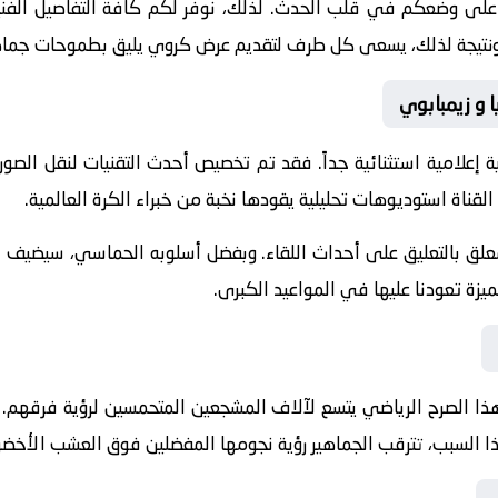
 على وضعكم في قلب الحدث. لذلك، نوفر لكم كافة التفاصيل الفنية 
جازات. ونتيجة لذلك، يسعى كل طرف لتقديم عرض كروي يليق بطموحات جماه
ا و زيمبابوي
 إعلامية استثنائية جداً. فقد تم تخصيص أحدث التقنيات لنقل الصور
القناة استوديوهات تحليلية يقودها نخبة من خبراء الكرة العالمية.
معلق
بالتعليق على أحداث اللقاء. وبفضل أسلوبه الحماسي، سيضيف الم
يزة تعودنا عليها في المواعيد الكبرى.
ذا الصرح الرياضي يتسع لآلاف المشجعين المتحمسين لرؤية فرقهم. كم
هذا السبب، تترقب الجماهير رؤية نجومها المفضلين فوق العشب الأخضر