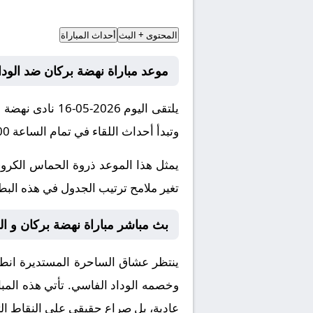
المحتوى + البث
أحداث المباراة
موعد مباراة نهضة بركان ضد الودا
وتبدأ أحداث اللقاء في تمام الساعة 21:00 بتوقيت مكة المكرمة.
يمثل هذا الموعد ذروة الحماس الكروي
تغير ملامح ترتيب الجدول في هذه البطول
بث مباشر مباراة نهضة بركان و الود
ينتظر عشاق الساحرة المستديرة انطلاق
وخصمه
الوداد الفاسي
. تأتي هذه الم
عادية، بل صراع حقيقي على النقاط الث