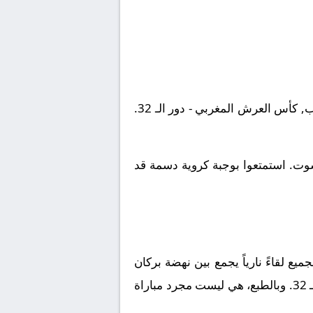
يلتقى اليوم 2026-05-16 نادى نهضة بركان مع نادى الوداد الفاسي. تقام المباراة في إطار بطولة المغرب, كأس العرش المغربي - دور الـ 32.
شوت. استمتعوا بوجبة كروية دسمة قد
ع لقاءً نارياً يجمع بين
نهضة بركان
3
. وبالطبع، هي ليست مجرد مباراة