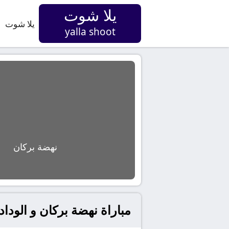
يلا شوت
يلا شوت
yalla shoot
نهضة بركان
مباراة نهضة بركان و الودا