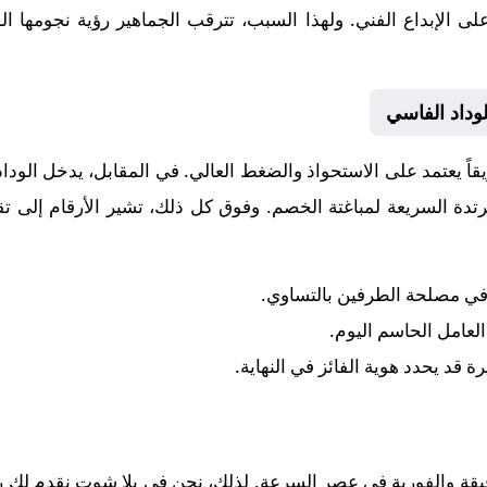
ن على الإبداع الفني. ولهذا السبب، تترقب الجماهير رؤية نجومه
وداد الفاسي
يقاً يعتمد على الاستحواذ والضغط العالي. في المقابل، يدخل
الودا
دة السريعة لمباغتة الخصم. وفوق كل ذلك، تشير الأرقام إلى ت
 في مصلحة الطرفين بالتساوي.
 العامل الحاسم اليوم.
رة قد يحدد هوية الفائز في النهاية.
قيقة والفورية في عصر السرعة. لذلك، نحن في يلا شوت نقدم لك رح