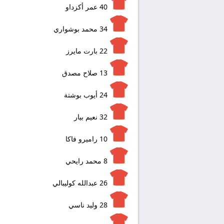
40
عمر أكزداو
34
محمد بوشواري
22
بارت مايرز
13
صلاح مصدق
24
أيوب بوشتة
32
نعيم بيار
10
راميرو فاكا
8
محمد رايحي
26
عبدالله كوليبالي
28
وليد ناسي