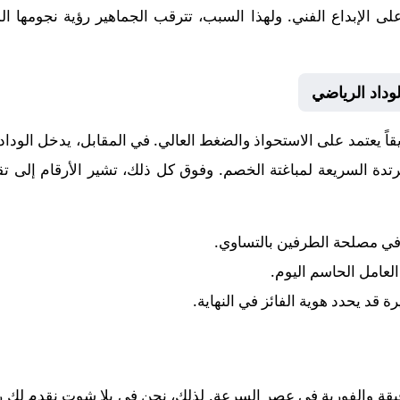
ن على الإبداع الفني. ولهذا السبب، تترقب الجماهير رؤية نجومه
وداد الرياضي
يقاً يعتمد على الاستحواذ والضغط العالي. في المقابل، يدخل
الوداد
دة السريعة لمباغتة الخصم. وفوق كل ذلك، تشير الأرقام إلى ت
 في مصلحة الطرفين بالتساوي.
 العامل الحاسم اليوم.
رة قد يحدد هوية الفائز في النهاية.
قيقة والفورية في عصر السرعة. لذلك، نحن في يلا شوت نقدم لك رح