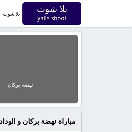
يلا شوت
يلا شوت
yalla shoot
نهضة بركان
مباراة نهضة بركان و الود