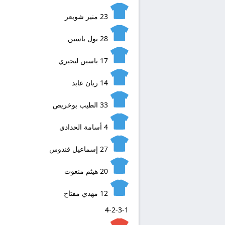
23
منير شويعر
28
بول باسين
17
ياسين لبحيري
14
ريان عابد
33
الطيب بوخريص
4
أسامة الحدادي
27
إسماعيل قندوس
20
هيثم منعوت
12
مهدي مفتاح
4-2-3-1