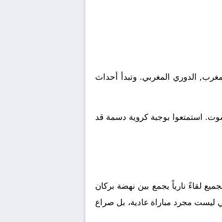
بطولة المغرب, الدوري المغربي. وتبدأ أحداث
شوت. استمتعوا بوجبة كروية دسمة قد
ع لقاءً نارياً يجمع بين
نهضة بركان
ي ليست مجرد مباراة عادية، بل صراع