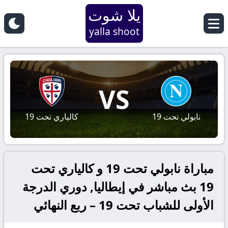
يلا شوت
yalla shoot
VS
نابولي تحت 19
كالياري تحت 19
مباراة نابولي تحت 19 و كالياري تحت
19 بث مباشر في إيطاليا, دوري الدرجة
الأولى للشباب تحت 19 – ربع النهائي