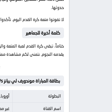
حدوثها.
لا تفوتوا متعة كرة القدم اليوم. تأكدوا
كلمة أخيرة للجماهير
ختاماً، تبقى كرة القدم لعبة المتعة وا
يقدمه النجوم. نتمنى لكم مشاهدة ممتعة 
ت
بطاقة المباراة موندورف لي بيانز Vs دينامو تفليس
البطولة
أوروبا
اسم القناة
غير م