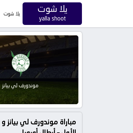
يلا شوت
يلا شوت
yalla shoot
موندورف لي بيانز
مباراة موندورف لي بيانز و 
الأول – أبطال أوروبا