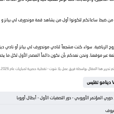
 من ضبط ساعاتكم لتكونوا أول من يشاهد قمة موندورف لي بيانز و دينام
لروح الرياضية. سواء كنت مشجعاً لنادي موندورف لي بيانز أو نادي د
عبر موقعنا. ونحن نعدكم بأن نكون دائماً المصدر الأول لكل ما يخص ع
م تحرير هذا المقال بواسطة فريق عمل
يلا شوت
– تغطية حصرية لمباريات عام 2026.
, دوري المؤتمر الأوروبي - دور التصفيات الأول - أبطال أوروبا
عروف