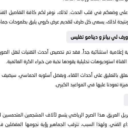
 على وضعكم في قلب الحدث. لذلك، نوفر لكم كافة التفاصيل الفنية 
جازات. ونتيجة لذلك، يسعى كل طرف لتقديم عرض كروي يليق بطموحات جماه
ورف لي بيانز و دينامو تفليس
 إعلامية استثنائية جداً. فقد تم تخصيص أحدث التقنيات لنقل الصور
القناة استوديوهات تحليلية يقودها نخبة من خبراء الكرة العالمية.
معلق
بالتعليق على أحداث اللقاء. وبفضل أسلوبه الحماسي، سيضيف الم
يزة تعودنا عليها في المواعيد الكبرى.
ريل
العريق. هذا الصرح الرياضي يتسع لآلاف المشجعين المتحمسين لر
بداع الفني. ولهذا السبب، تترقب الجماهير رؤية نجومها المفضلي