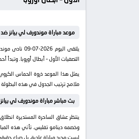
موعد مباراة موندورف لي بيانز ضد 
يلتقى اليوم 26
التصفيات الأول – أبطال أوروبا. وتبدأ أحداث اللقاء في 
يمثل هذا الموعد ذروة الحماس الكروي 
ملامح ترتيب الجدول في هذه البطولة ال
بث مباشر مباراة موندورف لي بيانز و
ينتظر عشاق الساحرة المستديرة انطلاق 
وخصمه
دينامو تفليس
. تأتي هذه المب
ليست مجرد مباراة عادية، بل صراع حقيقي