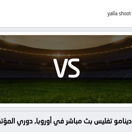
yalla shoot
VS
دينامو تفليس بث مباشر في أوروبا, دوري المؤتم