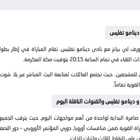
دينامو تفليس
20-07-09 نادى موندورف لي بيانز مع نادى دينامو تفليس. تقام المباراة في إطار
تمام الساعة 20:15 بتوقيت مكة المكرمة.
للمشجعين. حيث تجتمع العائلات لمتابعة البث المباشر عبر يلا شوت.
قوية تماماً.
 دينامو تفليس والقنوات الناقلة اليوم
صافرة البداية لواحدة من أهم مواجهات اليوم. حيث يترقب الجميع لقا
اراة القوية ضمن منافسات
أوروبا, دوري المؤتمر الأوروبي – دور التصفي
 على النقاط الثلاث وإثبات الذات.