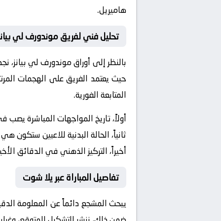
هاميريل.
تحليل فني لفريق موندورف لي بيانز
بالنظر إلى أوراق
موندورف لي بيانز
، نج
حيث يعتمد الفريق على الهجمات المرتد
المتابعة الفورية.
أولاً، تاريخ المواجهات المباشرة يصب 
ثانياً، الحالة البدنية للاعبين ستكون هي
أخيراً، التركيز الذهني في الدقائق الأخي
تفاصيل المباراة عبر يلا شوت
يبحث المشجع دائماً عن المعلومة الدق
ضمن ذلك، ننشر التشكيل المتوقع، وغيابا