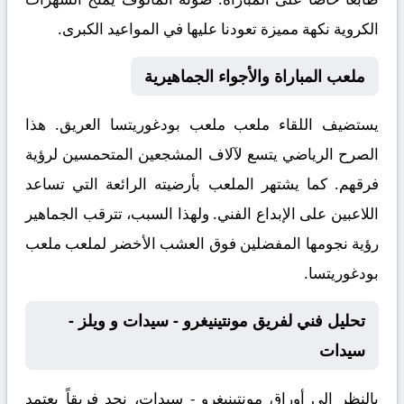
الكروية نكهة مميزة تعودنا عليها في المواعيد الكبرى.
ملعب المباراة والأجواء الجماهيرية
يستضيف اللقاء ملعب
ملعب بودغوريتسا
العريق. هذا
الصرح الرياضي يتسع لآلاف المشجعين المتحمسين لرؤية
فرقهم. كما يشتهر الملعب بأرضيته الرائعة التي تساعد
اللاعبين على الإبداع الفني. ولهذا السبب، تترقب الجماهير
رؤية نجومها المفضلين فوق العشب الأخضر لملعب ملعب
بودغوريتسا.
تحليل فني لفريق مونتينيغرو - سيدات و ويلز -
سيدات
بالنظر إلى أوراق
مونتينيغرو - سيدات
، نجد فريقاً يعتمد