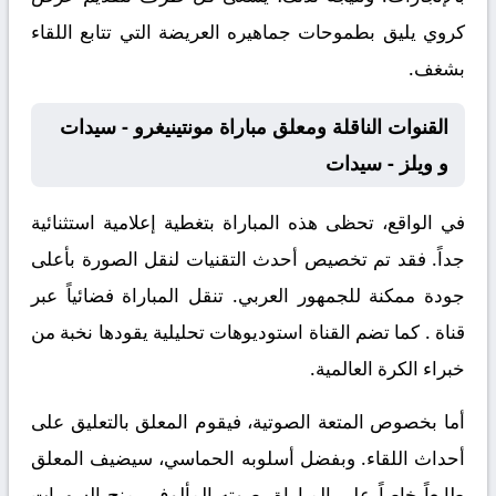
كروي يليق بطموحات جماهيره العريضة التي تتابع اللقاء
بشغف.
القنوات الناقلة ومعلق مباراة مونتينيغرو - سيدات
و ويلز - سيدات
في الواقع، تحظى هذه المباراة بتغطية إعلامية استثنائية
جداً. فقد تم تخصيص أحدث التقنيات لنقل الصورة بأعلى
جودة ممكنة للجمهور العربي. تنقل المباراة فضائياً عبر
قناة
. كما تضم القناة استوديوهات تحليلية يقودها نخبة من
خبراء الكرة العالمية.
أما بخصوص المتعة الصوتية، فيقوم المعلق
بالتعليق على
أحداث اللقاء. وبفضل أسلوبه الحماسي، سيضيف المعلق
طابعاً خاصاً على المباراة. صوته المألوف يمنح السهرات