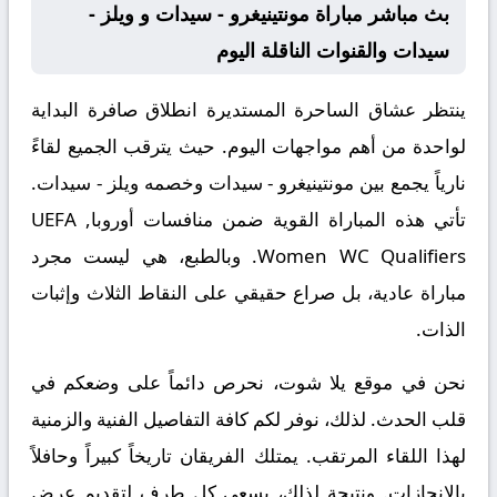
بث مباشر مباراة مونتينيغرو - سيدات و ويلز -
سيدات والقنوات الناقلة اليوم
ينتظر عشاق الساحرة المستديرة انطلاق صافرة البداية
لواحدة من أهم مواجهات اليوم. حيث يترقب الجميع لقاءً
نارياً يجمع بين
مونتينيغرو - سيدات
وخصمه
ويلز - سيدات
.
تأتي هذه المباراة القوية ضمن منافسات
أوروبا, UEFA
Women WC Qualifiers
. وبالطبع، هي ليست مجرد
مباراة عادية، بل صراع حقيقي على النقاط الثلاث وإثبات
الذات.
نحن في موقع
يلا شوت
، نحرص دائماً على وضعكم في
قلب الحدث. لذلك، نوفر لكم كافة التفاصيل الفنية والزمنية
لهذا اللقاء المرتقب. يمتلك الفريقان تاريخاً كبيراً وحافلاً
بالإنجازات. ونتيجة لذلك، يسعى كل طرف لتقديم عرض