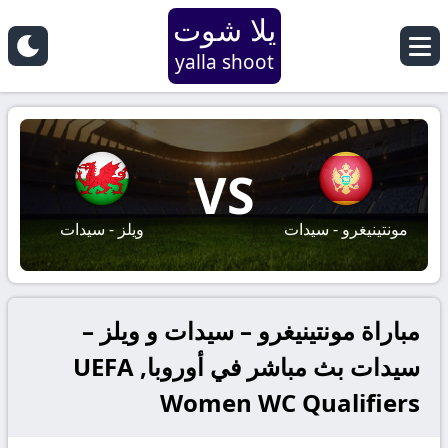
يلا شوت
yalla shoot
VS
مونتينيغرو - سيدات
ويلز - سيدات
مباراة مونتينيغرو – سيدات و ويلز –
سيدات بث مباشر في أوروبا, UEFA
Women WC Qualifiers