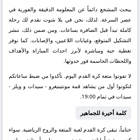
يبحث المشجع دائماً عن المعلومة الدقيقة والفورية في
عصر السرعة. لذلك، نحن في يلا شوت نقدم لك رحلة
كاملة تبدأ قبل الصافرة بساعات. ومن ضمن ذلك، ننشر
التشكيل المتوقع، وغيابات اللاعبين، والإصابات. كما نوفر
تغطية حية ومباشرة لأبرز احداث المباراة والأهداف
واللحظات الحاسمة فور حدوثها.
لا تفوتوا متعة كرة القدم اليوم. تأكدوا من ضبط ساعاتكم
لتكونوا أول من يشاهد قمة مونتينيغرو - سيدات و ويلز -
سيدات في تمام 19:00.
كلمة أخيرة للجماهير
ختاماً، تبقى كرة القدم لعبة المتعة والروح الرياضية. سواء
كنت مشجعاً لنادي مونتينيغرو - سيدات أو نادي ويلز -