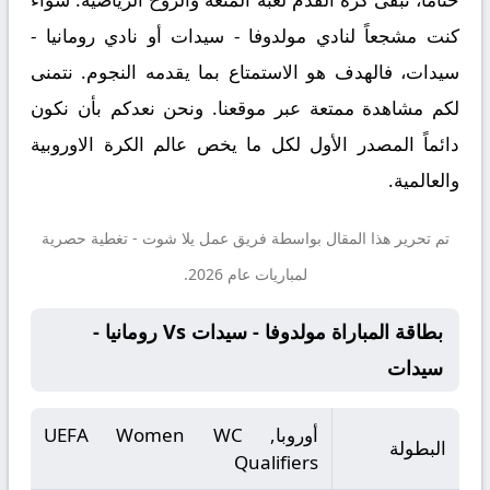
كنت مشجعاً لنادي مولدوفا - سيدات أو نادي رومانيا -
سيدات، فالهدف هو الاستمتاع بما يقدمه النجوم. نتمنى
لكم مشاهدة ممتعة عبر موقعنا. ونحن نعدكم بأن نكون
دائماً المصدر الأول لكل ما يخص عالم الكرة الاوروبية
والعالمية.
تم تحرير هذا المقال بواسطة فريق عمل
يلا شوت
- تغطية حصرية
لمباريات عام 2026.
بطاقة المباراة مولدوفا - سيدات Vs رومانيا -
سيدات
أوروبا, UEFA Women WC
البطولة
Qualifiers