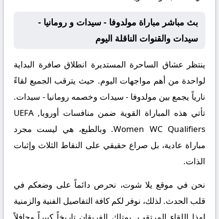
بث مباشر مباراة مولدوفا - سيدات و رومانيا -
سيدات والقنوات الناقلة اليوم
ينتظر عشاق الساحرة المستديرة انطلاق صافرة البداية
لواحدة من أهم مواجهات اليوم. حيث يترقب الجميع لقاءً
نارياً يجمع بين
مولدوفا - سيدات
وخصمه
رومانيا - سيدات
.
تأتي هذه المباراة القوية ضمن منافسات
أوروبا, UEFA
Women WC Qualifiers
. وبالطبع، هي ليست مجرد
مباراة عادية، بل صراع حقيقي على النقاط الثلاث وإثبات
الذات.
نحن في موقع
يلا شوت
، نحرص دائماً على وضعكم في
قلب الحدث. لذلك، نوفر لكم كافة التفاصيل الفنية والزمنية
لهذا اللقاء المرتقب. يمتلك الفريقان تاريخاً كبيراً وحافلاً