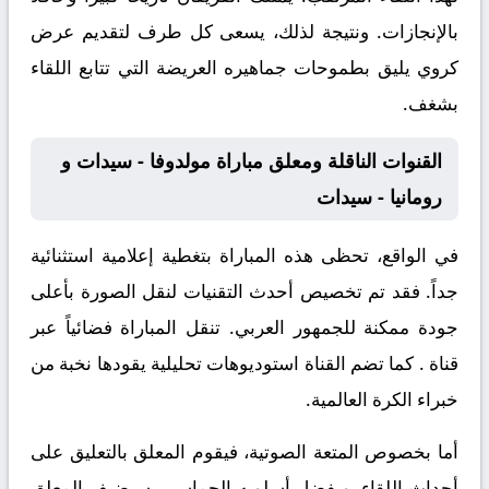
بالإنجازات. ونتيجة لذلك، يسعى كل طرف لتقديم عرض
كروي يليق بطموحات جماهيره العريضة التي تتابع اللقاء
بشغف.
القنوات الناقلة ومعلق مباراة مولدوفا - سيدات و
رومانيا - سيدات
في الواقع، تحظى هذه المباراة بتغطية إعلامية استثنائية
جداً. فقد تم تخصيص أحدث التقنيات لنقل الصورة بأعلى
جودة ممكنة للجمهور العربي. تنقل المباراة فضائياً عبر
قناة
. كما تضم القناة استوديوهات تحليلية يقودها نخبة من
خبراء الكرة العالمية.
أما بخصوص المتعة الصوتية، فيقوم المعلق
بالتعليق على
أحداث اللقاء. وبفضل أسلوبه الحماسي، سيضيف المعلق