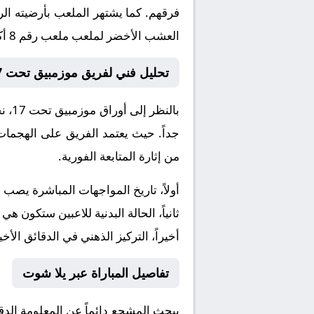
فرقهم. كما يشتهر الملعب بأرضيته الر
العشب الأخضر لملعب ملعب رقم 8 أكاديمية محمد السادس لكرة القدم.
تحليل فني لفريق موزمبيق تحت 17 و مالي تحت 17
بالنظر إلى أوراق
موزمبيق تحت 17
، ن
جداً. حيث يعتمد الفريق على الهجمات
من إثارة المتابعة الفورية.
أولاً، تاريخ المواجهات المباشرة يصب
ثانياً، الحالة البدنية للاعبين ستكون هي
أخيراً، التركيز الذهني في الدقائق الأخي
تفاصيل المباراة عبر يلا شوت
يبحث المشجع دائماً عن المعلومة الد