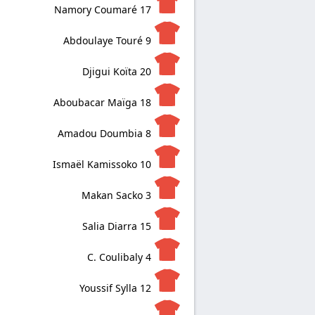
Namory Coumaré
17
Abdoulaye Touré
9
Djigui Koïta
20
Aboubacar Maïga
18
Amadou Doumbia
8
Ismaël Kamissoko
10
Makan Sacko
3
Salia Diarra
15
C. Coulibaly
4
Youssif Sylla
12