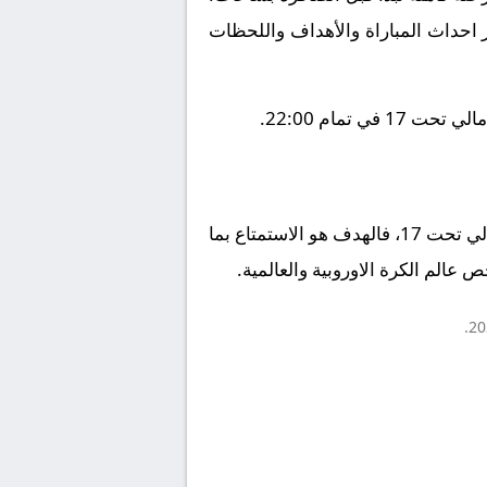
ز احداث المباراة والأهداف واللحظات
ختاماً، تبقى كرة القدم لعبة المتعة والروح الرياضية. سواء كنت مشجعاً لنادي موزمبيق تحت 17 أو نادي مالي تحت 17، فالهدف هو الاستمتاع بما
 عالم الكرة الاوروبية والعالمية.