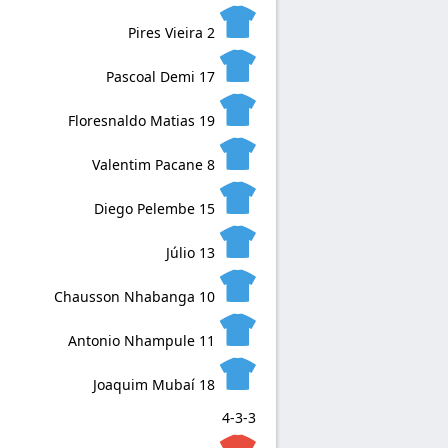
Pires Vieira
2
Pascoal Demi
17
Floresnaldo Matias
19
Valentim Pacane
8
Diego Pelembe
15
Júlio
13
Chausson Nhabanga
10
Antonio Nhampule
11
Joaquim Mubaí
18
4-3-3