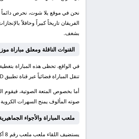
نحن في موقع
يلا شوت
، نحرص دائماً 
الفريقان تاريخاً كبيراً وحافلاً بال
بشغف.
القنوات الناقلة ومعلق مباراة موزمبيق تحت 17
في الواقع، تحظى هذه المباراة بتغطية
تنقل المباراة فضائياً عبر قناة
تطبيق TOD
أما بخصوص المتعة الصوتية، فيقوم ا
صوته المألوف يمنح السهرات الكروية نك
ملعب المباراة والأجواء الجماهيرية
يستضيف اللقاء ملعب
ملعب رقم 8 أكاديمية محمد السادس لكرة القدم