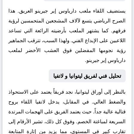
يستضيف اللقاء ملعب
دارياوس إير جيرينو
العريق. هذا
الصرح الرياضي يتسع لآلاف المشجعين المتحمسين لرؤية
فرقهم. كما يشتهر الملعب بأرضيته الرائعة التي تساعد
اللاعبين على الإبداع الفني. ولهذا السبب، تترقب الجماهير
رؤية نجومها المفضلين فوق العشب الأخضر لملعب
دارياوس إير جيرينو.
تحليل فني لفريق ليتوانيا و لاتفيا
بالنظر إلى أوراق
ليتوانيا
، نجد فريقاً يعتمد على الاستحواذ
والضغط العالي. في المقابل، يدخل
لاتفيا
اللقاء بروح
قتالية عالية جداً. حيث يعتمد الفريق على الهجمات المرتدة
السريعة لمباغتة الخصم. وفوق كل ذلك، تشير الأرقام إلى
تقارب كبير في المستوى، مما يزيد من إثارة المتابعة