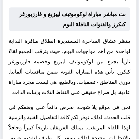
بث مباشر مباراة لوكوموتيف ليبزيغ و فارزبورغر
كيكرز والقنوات الناقلة اليوم
ينتظر عشاق الساحرة المستديرة انطلاق صافرة البداية
لواحدة من أهم مواجهات اليوم. حيث يترقب الجميع لقاءً
نارياً يجمع بين
لوكوموتيف ليبزيغ
وخصمه
فارزبورغر
كيكرز
. تأتي هذه المباراة القوية ضمن منافسات
ألمانيا,
دوري المناطق - تصفيات
. وبالطبع، هي ليست مجرد مباراة
عادية، بل صراع حقيقي على النقاط الثلاث وإثبات الذات.
نحن في موقع
يلا شوت
، نحرص دائماً على وضعكم في
قلب الحدث. لذلك، نوفر لكم كافة التفاصيل الفنية والزمنية
لهذا اللقاء المرتقب. يمتلك الفريقان تاريخاً كبيراً وحافلاً
بالإنجازات. ونتيجة لذلك، يسعى كل طرف لتقديم عرض