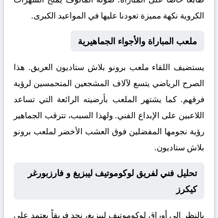
الكروية نكهة مميزة تعودنا عليها في المواعيد الكبرى.
ملعب المباراة والأجواء الجماهيرية
يستضيف اللقاء ملعب
برونو بلاش ستاديون
العريق. هذا
الصرح الرياضي يتسع لآلاف المشجعين المتحمسين لرؤية
فرقهم. كما يشتهر الملعب بأرضيته الرائعة التي تساعد
اللاعبين على الإبداع الفني. ولهذا السبب، تترقب الجماهير
رؤية نجومها المفضلين فوق العشب الأخضر لملعب برونو
بلاش ستاديون.
تحليل فني لفريق لوكوموتيف ليبزيغ و فارزبورغر
كيكرز
بالنظر إلى أوراق
لوكوموتيف ليبزيغ
، نجد فريقاً يعتمد على