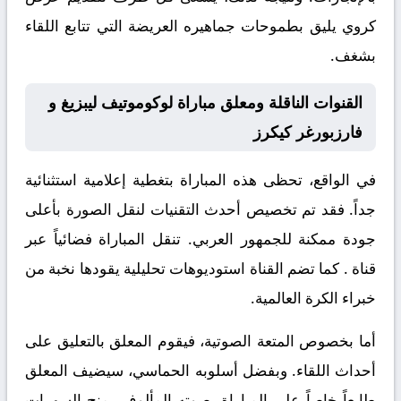
كروي يليق بطموحات جماهيره العريضة التي تتابع اللقاء
بشغف.
القنوات الناقلة ومعلق مباراة لوكوموتيف ليبزيغ و
فارزبورغر كيكرز
في الواقع، تحظى هذه المباراة بتغطية إعلامية استثنائية
جداً. فقد تم تخصيص أحدث التقنيات لنقل الصورة بأعلى
جودة ممكنة للجمهور العربي. تنقل المباراة فضائياً عبر
قناة
. كما تضم القناة استوديوهات تحليلية يقودها نخبة من
خبراء الكرة العالمية.
أما بخصوص المتعة الصوتية، فيقوم المعلق
بالتعليق على
أحداث اللقاء. وبفضل أسلوبه الحماسي، سيضيف المعلق
طابعاً خاصاً على المباراة. صوته المألوف يمنح السهرات