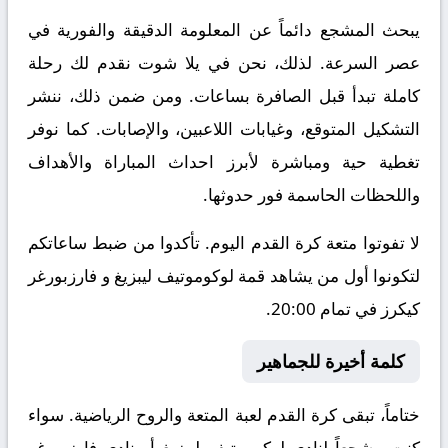
يبحث المشجع دائماً عن المعلومة الدقيقة والفورية في
عصر السرعة. لذلك، نحن في يلا شوت نقدم لك رحلة
كاملة تبدأ قبل الصافرة بساعات. ومن ضمن ذلك، ننشر
التشكيل المتوقع، وغيابات اللاعبين، والإصابات. كما نوفر
تغطية حية ومباشرة لأبرز احداث المباراة والأهداف
واللحظات الحاسمة فور حدوثها.
لا تفوتوا متعة كرة القدم اليوم. تأكدوا من ضبط ساعاتكم
لتكونوا أول من يشاهد قمة لوكوموتيف ليبزيغ و فارزبورغر
كيكرز في تمام 20:00.
كلمة أخيرة للجماهير
ختاماً، تبقى كرة القدم لعبة المتعة والروح الرياضية. سواء
كنت مشجعاً لنادي لوكوموتيف ليبزيغ أو نادي فارزبورغر