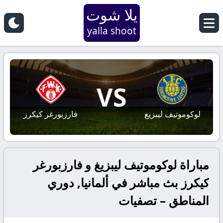
يلا شوت
yalla shoot
VS
لوكوموتيف ليبزيغ
فارزبورغر كيكرز
مباراة لوكوموتيف ليبزيغ و فارزبورغر
كيكرز بث مباشر في ألمانيا, دوري
المناطق – تصفيات