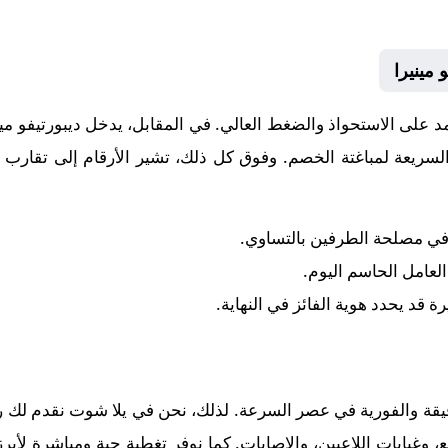
 مينيرا
عتمد على الاستحواذ والضغط العالي. في المقابل، يدخل
ديبورتيفو مين
لسريعة لمباغتة الخصم. وفوق كل ذلك، تشير الأرقام إلى تقارب ك
 في مصلحة الطرفين بالتساوي.
 العامل الحاسم اليوم.
رة قد يحدد هوية الفائز في النهاية.
قيقة والفورية في عصر السرعة. لذلك، نحن في يلا شوت نقدم لك رح
وغيابات اللاعبين، والإصابات. كما نوفر تغطية حية ومباشرة لأبر