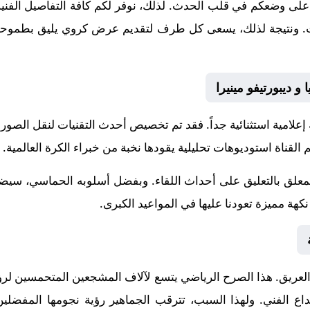
على وضعكم في قلب الحدث. لذلك، نوفر لكم كافة التفاصيل الفنية و
إنجازات. ونتيجة لذلك، يسعى كل طرف لتقديم عرض كروي يليق بطموحات
 و ديبورتيفو مينيرا
 إعلامية استثنائية جداً. فقد تم تخصيص أحدث التقنيات لنقل الصور
 القناة استوديوهات تحليلية يقودها نخبة من خبراء الكرة العالمية.
لمعلق
بالتعليق على أحداث اللقاء. وبفضل أسلوبه الحماسي، سيضيف
هة مميزة تعودنا عليها في المواعيد الكبرى.
لعريق. هذا الصرح الرياضي يتسع لآلاف المشجعين المتحمسين لرؤي
لإبداع الفني. ولهذا السبب، تترقب الجماهير رؤية نجومها المف