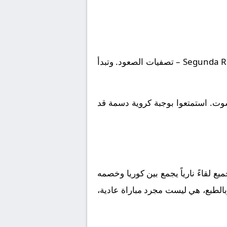
يلتقى اليوم 2026-05-09 نادى كوريا مع نادى ديبورتيفو مينيرا. تقام المباراة في إطار بطولة إسبانيا, Segunda RFEF – تصفيات الصعود. وتبدأ
شوت. استمتعوا بوجبة كروية دسمة قد
 لقاءً نارياً يجمع بين
كوريا
وخصمه
بالطبع، هي ليست مجرد مباراة عادية،