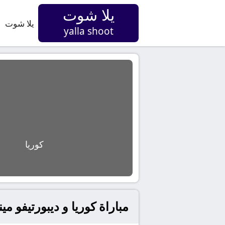
يلا شوت
يلا شوت
yalla shoot
كوريا
مباراة كوريا و ديبورتيفو مينيرا بث مباشر 