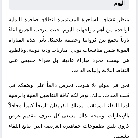
اليوم
ينتظر عشاق الساحرة المستديرة انطلاق صافرة البداية
لواحدة من أهم مواجهات اليوم. حيث يترقب الجميع لقاءً
نارياً يجمع بين
كرواتيا
وخصمه
بلجيكا
. تأتي هذه المباراة
القوية ضمن منافسات
دولي, مباريات ودية دولية
. وبالطبع،
هي ليست مجرد مباراة عادية، بل صراع حقيقي على
النقاط الثلاث وإثبات الذات.
نحن في موقع
يلا شوت
، نحرص دائماً على وضعكم في
قلب الحدث. لذلك، نوفر لكم كافة التفاصيل الفنية والزمنية
لهذا اللقاء المرتقب. يمتلك الفريقان تاريخاً كبيراً وحافلاً
بالإنجازات. ونتيجة لذلك، يسعى كل طرف لتقديم عرض
كروي يليق بطموحات جماهيره العريضة التي تتابع اللقاء
بشغف.