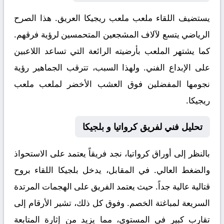
يستضيف اللقاء ملعب
ملعب ريجيكا
العريق. هذا الصرح
الرياضي يتسع لآلاف المشجعين المتحمسين لرؤية فرقهم.
كما يشتهر الملعب بأرضيته الرائعة التي تساعد اللاعبين
على الإبداع الفني. ولهذا السبب، تترقب الجماهير رؤية
نجومها المفضلين فوق العشب الأخضر لملعب ملعب
ريجيكا.
تحليل فني لفريق كرواتيا و بلجيكا
بالنظر إلى أوراق
كرواتيا
، نجد فريقاً يعتمد على الاستحواذ
والضغط العالي. في المقابل، يدخل
بلجيكا
اللقاء بروح
قتالية عالية جداً. حيث يعتمد الفريق على الهجمات المرتدة
السريعة لمباغتة الخصم. وفوق كل ذلك، تشير الأرقام إلى
تقارب كبير في المستوى، مما يزيد من إثارة المتابعة