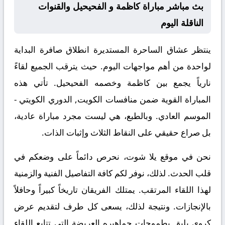
بث مباشر مباراة كاظمة و الفحيحيل والقنوات
الناقلة اليوم
ينتظر عشاق الساحرة المستديرة انطلاق صافرة البداية
لواحدة من أهم مواجهات اليوم. حيث يترقب الجميع لقاءً
نارياً يجمع بين
كاظمة
وخصمه
الفحيحيل
. تأتي هذه
المباراة القوية ضمن منافسات
الكويت, الدوري الكويتي -
الموسم العادي
. وبالطبع، هي ليست مجرد مباراة عادية،
بل صراع حقيقي على النقاط الثلاث وإثبات الذات.
نحن في موقع
يلا شوت
، نحرص دائماً على وضعكم في
قلب الحدث. لذلك، نوفر لكم كافة التفاصيل الفنية والزمنية
لهذا اللقاء المرتقب. يمتلك الفريقان تاريخاً كبيراً وحافلاً
بالإنجازات. ونتيجة لذلك، يسعى كل طرف لتقديم عرض
كروي يليق بطموحات جماهيره العريضة التي تتابع اللقاء