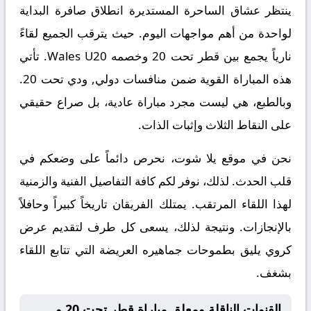
ينتظر عشاق الساحرة المستديرة انطلاق صافرة البداية
لواحدة من أهم مواجهات اليوم. حيث يترقب الجميع لقاءً
نارياً يجمع بين
قطر تحت 20
وخصمه
Wales U20
. تأتي
هذه المباراة القوية ضمن منافسات
دولي, ودي تحت 20
.
وبالطبع، هي ليست مجرد مباراة عادية، بل صراع حقيقي
على النقاط الثلاث وإثبات الذات.
نحن في موقع
يلا شوت
، نحرص دائماً على وضعكم في
قلب الحدث. لذلك، نوفر لكم كافة التفاصيل الفنية والزمنية
لهذا اللقاء المرتقب. يمتلك الفريقان تاريخاً كبيراً وحافلاً
بالإنجازات. ونتيجة لذلك، يسعى كل طرف لتقديم عرض
كروي يليق بطموحات جماهيره العريضة التي تتابع اللقاء
بشغف.
القنوات الناقلة ومعلق مباراة قطر تحت 20 و