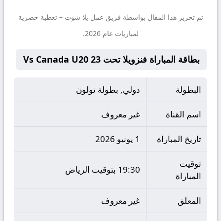
تم تحرير هذا المقال بواسطة فريق عمل
يلا شوت
– تغطية حصرية
لمباريات عام 2026.
بطاقة المباراة فنزويلا تحت 23 Vs Canada U20
البطولة
دولي, بطولة تولون
اسم القناة
غير معروف
تاريخ المباراة
1 يونيو 2026
توقيت
19:30 بتوقيت الرياض
المباراة
المعلق
غير معروف