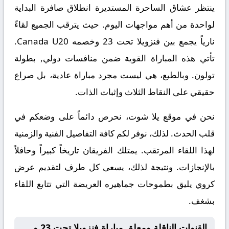
ينتظر عشاق الساحرة المستديرة انطلاق صافرة البداية
لواحدة من أهم مواجهات اليوم. حيث يترقب الجميع لقاءً
نارياً يجمع بين
فنزويلا تحت 23
وخصمه
Canada U20
.
تأتي هذه المباراة القوية ضمن منافسات
دولي, بطولة
تولون
. وبالطبع، هي ليست مجرد مباراة عادية، بل صراع
حقيقي على النقاط الثلاث وإثبات الذات.
نحن في موقع
يلا شوت
، نحرص دائماً على وضعكم في
قلب الحدث. لذلك، نوفر لكم كافة التفاصيل الفنية والزمنية
لهذا اللقاء المرتقب. يمتلك الفريقان تاريخاً كبيراً وحافلاً
بالإنجازات. ونتيجة لذلك، يسعى كل طرف لتقديم عرض
كروي يليق بطموحات جماهيره العريضة التي تتابع اللقاء
بشغف.
القنوات الناقلة ومعلق مباراة فنزويلا تحت 23 و