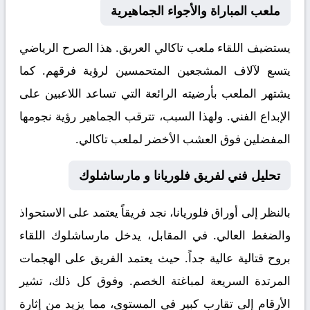
ملعب المباراة والأجواء الجماهيرية
يستضيف اللقاء ملعب
تاكالي
العريق. هذا الصرح الرياضي
يتسع لآلاف المشجعين المتحمسين لرؤية فرقهم. كما
يشتهر الملعب بأرضيته الرائعة التي تساعد اللاعبين على
الإبداع الفني. ولهذا السبب، تترقب الجماهير رؤية نجومها
المفضلين فوق العشب الأخضر لملعب تاكالي.
تحليل فني لفريق فلوريانا و مارساشلوك
بالنظر إلى أوراق
فلوريانا
، نجد فريقاً يعتمد على الاستحواذ
والضغط العالي. في المقابل، يدخل
مارساشلوك
اللقاء
بروح قتالية عالية جداً. حيث يعتمد الفريق على الهجمات
المرتدة السريعة لمباغتة الخصم. وفوق كل ذلك، تشير
الأرقام إلى تقارب كبير في المستوى، مما يزيد من إثارة