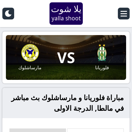
يلا شوت
yalla shoot
VS
فلوريانا
مارساشلوك
مباراة فلوريانا و مارساشلوك بث مباشر
في مالطا, الدرجة الاولى