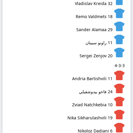
Vladislav Kreida
32
Remo Valdmets
18
Sander Alamaa
29
11
راونو سبينان
Sergei Zenjov
20
4-3-3
Andria Bartishvili
11
24
فاخو بيدوشفيلي
Zviad Natchkebia
10
Nika Sikharulashvili
19
Nikoloz Dadiani
6