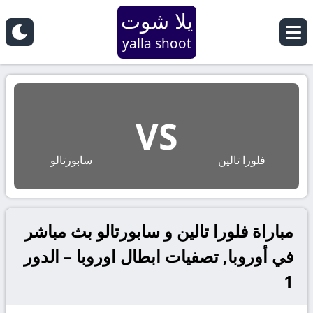
يلا شوت
yalla shoot
VS
فلورا تالين
سابورتالو
مباراة فلورا تالين و سابورتالو بث مباشر
في أوروبا, تصفيات ابطال اوروبا – الدور
1