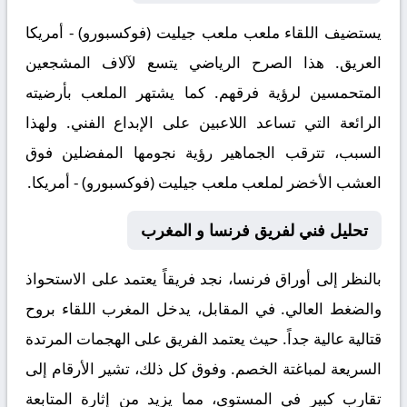
يستضيف اللقاء ملعب
ملعب جيليت (فوكسبورو) - أمريكا
العريق. هذا الصرح الرياضي يتسع لآلاف المشجعين
المتحمسين لرؤية فرقهم. كما يشتهر الملعب بأرضيته
الرائعة التي تساعد اللاعبين على الإبداع الفني. ولهذا
السبب، تترقب الجماهير رؤية نجومها المفضلين فوق
العشب الأخضر لملعب ملعب جيليت (فوكسبورو) - أمريكا.
تحليل فني لفريق فرنسا و المغرب
بالنظر إلى أوراق
فرنسا
، نجد فريقاً يعتمد على الاستحواذ
والضغط العالي. في المقابل، يدخل
المغرب
اللقاء بروح
قتالية عالية جداً. حيث يعتمد الفريق على الهجمات المرتدة
السريعة لمباغتة الخصم. وفوق كل ذلك، تشير الأرقام إلى
تقارب كبير في المستوى، مما يزيد من إثارة المتابعة