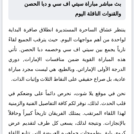
بث مباشر مباراة سيتي اف سي و دبا الحصن
والقنوات الناقلة اليوم
ينتظر عشاق الساحرة المستديرة انطلاق صافرة البداية
لواحدة من أهم مواجهات اليوم. حيث يترقب الجميع لقاءً
نارياً يجمع بين
سيتي اف سي
وخصمه
دبا الحصن
. تأتي
هذه المباراة القوية ضمن منافسات
الإمارات, دوري
الدرجة الأولى الإماراتي
. وبالطبع، هي ليست مجرد مباراة
عادية، بل صراع حقيقي على النقاط الثلاث وإثبات الذات.
نحن في موقع
يلا شوت
، نحرص دائماً على وضعكم في
قلب الحدث. لذلك، نوفر لكم كافة التفاصيل الفنية والزمنية
لهذا اللقاء المرتقب. يمتلك الفريقان تاريخاً كبيراً وحافلاً
بالإنجازات. ونتيجة لذلك، يسعى كل طرف لتقديم عرض
كروي يليق بطموحات جماهيره العريضة التي تتابع اللقاء