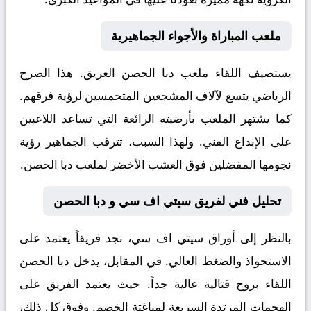
ملعب المباراة والأجواء الجماهيرية
يستضيف اللقاء ملعب
دبا الحصن
العريق. هذا الصرح
الرياضي يتسع لآلاف المشجعين المتحمسين لرؤية فرقهم.
كما يشتهر الملعب بأرضيته الرائعة التي تساعد اللاعبين
على الإبداع الفني. ولهذا السبب، تترقب الجماهير رؤية
نجومها المفضلين فوق العشب الأخضر لملعب دبا الحصن.
تحليل فني لفريق سيتي اف سي و دبا الحصن
بالنظر إلى أوراق
سيتي اف سي
، نجد فريقاً يعتمد على
الاستحواذ والضغط العالي. في المقابل، يدخل
دبا الحصن
اللقاء بروح قتالية عالية جداً. حيث يعتمد الفريق على
الهجمات المرتدة السريعة لمباغتة الخصم. وفوق كل ذلك،