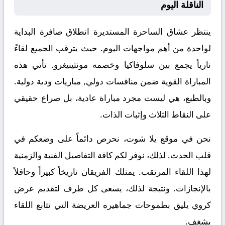
الناقلة اليوم
ينتظر عشاق الساحرة المستديرة انطلاق صافرة البداية
لواحدة من أهم مواجهات اليوم. حيث يترقب الجميع لقاءً
نارياً يجمع بين
سلوفاكيا
وخصمه
مونتينيغرو
. تأتي هذه
المباراة القوية ضمن منافسات
دولي, مباريات ودية دولية
.
وبالطبع، هي ليست مجرد مباراة عادية، بل صراع حقيقي
على النقاط الثلاث وإثبات الذات.
نحن في موقع
يلا شوت
، نحرص دائماً على وضعكم في
قلب الحدث. لذلك، نوفر لكم كافة التفاصيل الفنية والزمنية
لهذا اللقاء المرتقب. يمتلك الفريقان تاريخاً كبيراً وحافلاً
بالإنجازات. ونتيجة لذلك، يسعى كل طرف لتقديم عرض
كروي يليق بطموحات جماهيره العريضة التي تتابع اللقاء
بشغف.