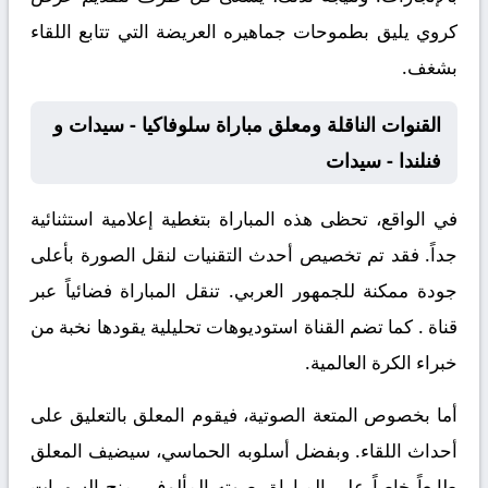
كروي يليق بطموحات جماهيره العريضة التي تتابع اللقاء
بشغف.
القنوات الناقلة ومعلق مباراة سلوفاكيا - سيدات و
فنلندا - سيدات
في الواقع، تحظى هذه المباراة بتغطية إعلامية استثنائية
جداً. فقد تم تخصيص أحدث التقنيات لنقل الصورة بأعلى
جودة ممكنة للجمهور العربي. تنقل المباراة فضائياً عبر
قناة
. كما تضم القناة استوديوهات تحليلية يقودها نخبة من
خبراء الكرة العالمية.
أما بخصوص المتعة الصوتية، فيقوم المعلق
بالتعليق على
أحداث اللقاء. وبفضل أسلوبه الحماسي، سيضيف المعلق
طابعاً خاصاً على المباراة. صوته المألوف يمنح السهرات