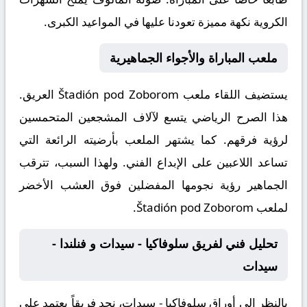
الكروية نكهة مميزة تعودنا عليها في المواعيد الكبرى.
ملعب المباراة والأجواء الجماهيرية
يستضيف اللقاء ملعب
Štadión pod Zoborom
العريق.
هذا الصرح الرياضي يتسع لآلاف المشجعين المتحمسين
لرؤية فرقهم. كما يشتهر الملعب بأرضيته الرائعة التي
تساعد اللاعبين على الإبداع الفني. ولهذا السبب، تترقب
الجماهير رؤية نجومها المفضلين فوق العشب الأخضر
لملعب Štadión pod Zoborom.
تحليل فني لفريق سلوفاكيا - سيدات و فنلندا -
سيدات
بالنظر إلى أوراق
سلوفاكيا - سيدات
، نجد فريقاً يعتمد على