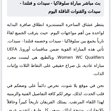
بث مباشر مباراة سلوفاكيا - سيدات و فنلندا -
سيدات والقنوات الناقلة اليوم
ينتظر عشاق الساحرة المستديرة انطلاق صافرة البداية
لواحدة من أهم مواجهات اليوم. حيث يترقب الجميع لقاءً
نارياً يجمع بين
سلوفاكيا - سيدات
وخصمه
فنلندا - سيدات
.
تأتي هذه المباراة القوية ضمن منافسات
أوروبا, UEFA
Women WC Qualifiers
. وبالطبع، هي ليست مجرد
مباراة عادية، بل صراع حقيقي على النقاط الثلاث وإثبات
الذات.
نحن في موقع
يلا شوت
، نحرص دائماً على وضعكم في
قلب الحدث. لذلك، نوفر لكم كافة التفاصيل الفنية والزمنية
لهذا اللقاء المرتقب. يمتلك الفريقان تاريخاً كبيراً وحافلاً
بالإنجازات. ونتيجة لذلك، يسعى كل طرف لتقديم عرض