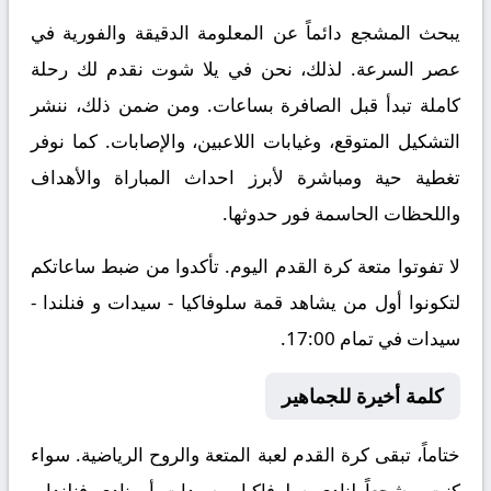
يبحث المشجع دائماً عن المعلومة الدقيقة والفورية في
عصر السرعة. لذلك، نحن في يلا شوت نقدم لك رحلة
كاملة تبدأ قبل الصافرة بساعات. ومن ضمن ذلك، ننشر
التشكيل المتوقع، وغيابات اللاعبين، والإصابات. كما نوفر
تغطية حية ومباشرة لأبرز احداث المباراة والأهداف
واللحظات الحاسمة فور حدوثها.
لا تفوتوا متعة كرة القدم اليوم. تأكدوا من ضبط ساعاتكم
لتكونوا أول من يشاهد قمة سلوفاكيا - سيدات و فنلندا -
سيدات في تمام 17:00.
كلمة أخيرة للجماهير
ختاماً، تبقى كرة القدم لعبة المتعة والروح الرياضية. سواء
كنت مشجعاً لنادي سلوفاكيا - سيدات أو نادي فنلندا -