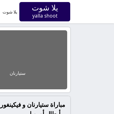
يلا شوت
يلا شوت
yalla shoot
ستيارنان
مباراة ستيارنان و فيكينغور
– أبطال أوروبا