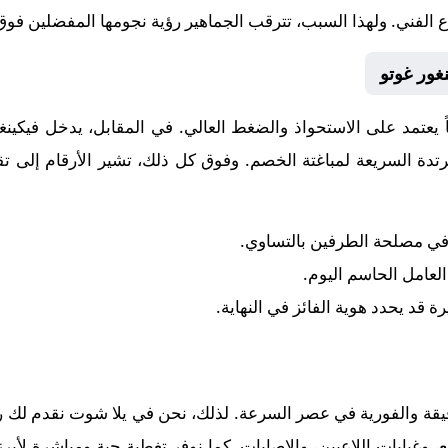
بداع الفني. ولهذا السبب، تترقب الجماهير رؤية نجومها المفضلين
غور غوتو
اً يعتمد على الاستحواذ والضغط العالي. في المقابل، يدخل
فيكينغ
دة السريعة لمباغتة الخصم. وفوق كل ذلك، تشير الأرقام إلى ت
 في مصلحة الطرفين بالتساوي.
 العامل الحاسم اليوم.
رة قد يحدد هوية الفائز في النهاية.
قيقة والفورية في عصر السرعة. لذلك، نحن في يلا شوت نقدم لك رح
وغيابات اللاعبين، والإصابات. كما نوفر تغطية حية ومباشرة لأبر