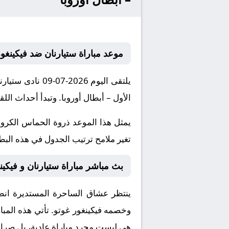
موعد مباراة ستيارنان ضد فيكينغور
يلتقى اليوم 26
الأول – أبطال أوروبا. وتبدأ أحداث اللقاء في تمام الساع
يمثل هذا الموعد ذروة الحماس الكروي
تغير ملامح ترتيب الجدول في هذه البطول
بث مباشر مباراة ستيارنان و فيكينغ
ينتظر عشاق الساحرة المستديرة انطلا
وخصمه
فيكينغور غوتو
. تأتي هذه الم
هي ليست مجرد مباراة عادية، بل صراع 