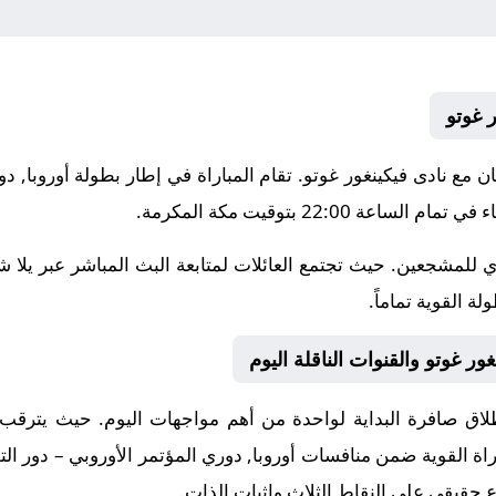
 غوتو
20-07-09 نادى ستيارنان مع نادى فيكينغور غوتو. تقام المباراة في إطار بطولة أو
ة 22:00 بتوقيت مكة المكرمة.
 للمشجعين. حيث تجتمع العائلات لمتابعة البث المباشر عبر يلا 
ة القوية تماماً.
ور غوتو والقنوات الناقلة اليوم
ق صافرة البداية لواحدة من أهم مواجهات اليوم. حيث يترقب الج
باراة القوية ضمن منافسات
أوروبا, دوري المؤتمر الأوروبي – دور ال
حقيقي على النقاط الثلاث وإثبات الذات.