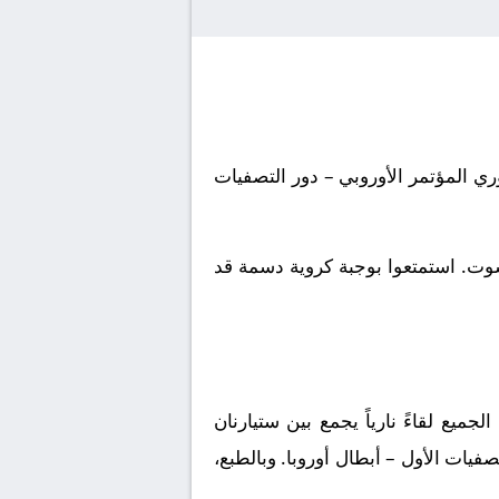
روبا, دوري المؤتمر الأوروبي – دور التصفيات
شوت. استمتعوا بوجبة كروية دسمة قد
ميع لقاءً نارياً يجمع بين
ستيارنان
تصفيات الأول – أبطال أوروبا
. وبالطبع،