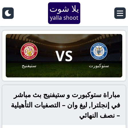
يلا شوت
yalla shoot
VS
ستوكبورت
ستيفنيج
مباراة ستوكبورت و ستيفنيج بث مباشر
في إنجلترا, ليغ وان – التصفيات التأهيلية
– نصف النهائي