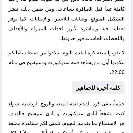
كاملة تبدأ قبل الصافرة بساعات. ومن ضمن ذلك، ننشر
التشكيل المتوقع، وغيابات اللاعبين، والإصابات. كما نوفر
تغطية حية ومباشرة لأبرز احداث المباراة والأهداف
واللحظات الحاسمة فور حدوثها.
لا تفوتوا متعة كرة القدم اليوم. تأكدوا من ضبط ساعاتكم
لتكونوا أول من يشاهد قمة ستوكبورت و ستيفنيج في تمام
22:00.
كلمة أخيرة للجماهير
ختاماً، تبقى كرة القدم لعبة المتعة والروح الرياضية. سواء
كنت مشجعاً لنادي ستوكبورت أو نادي ستيفنيج، فالهدف
هو الاستمتاع بما يقدمه النجوم. نتمنى لكم مشاهدة ممتعة
عبر موقعنا. ونحن نعدكم بأن نكون دائماً المصدر الأول لكل