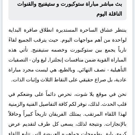
بث مباشر مباراة ستوكبورت و ستيفنيج والقنوات
الناقلة اليوم
ينتظر عشاق الساحرة المستديرة انطلاق صافرة البداية
لواحدة من أهم مواجهات اليوم. حيث يترقب الجميع لقاءً
نارياً يجمع بين
ستوكبورت
وخصمه
ستيفنيج
. تأتي هذه
المباراة القوية ضمن منافسات
إنجلترا, ليغ وان - التصفيات
التأهيلية - نصف النهائي
. وبالطبع، هي ليست مجرد مباراة
عادية، بل صراع حقيقي على النقاط الثلاث وإثبات الذات.
نحن في موقع
يلا شوت
، نحرص دائماً على وضعكم في
قلب الحدث. لذلك، نوفر لكم كافة التفاصيل الفنية والزمنية
لهذا اللقاء المرتقب. يمتلك الفريقان تاريخاً كبيراً وحافلاً
بالإنجازات. ونتيجة لذلك، يسعى كل طرف لتقديم عرض
كروي يليق بطموحات جماهيره العريضة التي تتابع اللقاء