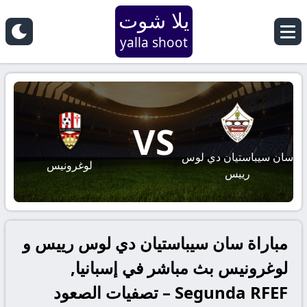
يلا شوت
yalla shoot
VS
سان سيباستيان دي لوس
لوغرونيس
رييس
مباراة سان سيباستيان دي لوس رييس و
لوغرونيس بث مباشر في إسبانيا,
Segunda RFEF – تصفيات الصعود