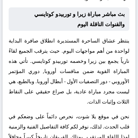
بث مباشر مباراة زيرا و توربيدو كوتايسي
والقنوات الناقلة اليوم
ينتظر عشاق الساحرة المستديرة انطلاق صافرة البداية
لواحدة من أهم مواجهات اليوم. حيث يترقب الجميع لقاءً
نارياً يجمع بين
زيرا
وخصمه
توربيدو كوتايسي
. تأتي هذه
المباراة القوية ضمن منافسات
أوروبا, دوري المؤتمر
الأوروبي - دور التصفيات الأول - أبطال أوروبا
. وبالطبع، هي
ليست مجرد مباراة عادية، بل صراع حقيقي على النقاط
الثلاث وإثبات الذات.
نحن في موقع
يلا شوت
، نحرص دائماً على وضعكم في
قلب الحدث. لذلك، نوفر لكم كافة التفاصيل الفنية والزمنية
لهذا اللقاء المرتقب. يمتلك الفريقان تاريخاً كبيراً وحافلاً