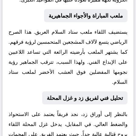
ملعب المباراة والأجواء الجماهيرية
يستضيف اللقاء ملعب
ستاد السلام
العريق. هذا الصرح
الرياضي يتسع لآلاف المشجعين المتحمسين لرؤية فرقهم.
كما يشتهر الملعب بأرضيته الرائعة التي تساعد اللاعبين
على الإبداع الفني. ولهذا السبب، تترقب الجماهير رؤية
نجومها المفضلين فوق العشب الأخضر لملعب ستاد
السلام.
تحليل فني لفريق زد و غزل المحلة
بالنظر إلى أوراق
زد
، نجد فريقاً يعتمد على الاستحواذ
والضغط العالي. في المقابل، يدخل
غزل المحلة
اللقاء
بروح قتالية عالية جداً. حيث يعتمد الفريق على الهجمات