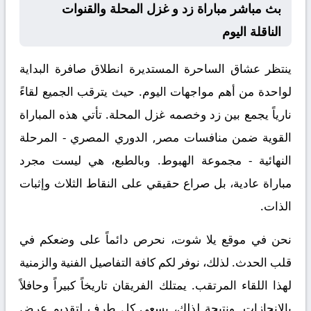
بث مباشر مباراة زد و غزل المحلة والقنوات
الناقلة اليوم
ينتظر عشاق الساحرة المستديرة انطلاق صافرة البداية
لواحدة من أهم مواجهات اليوم. حيث يترقب الجميع لقاءً
نارياً يجمع بين
زد
وخصمه
غزل المحلة
. تأتي هذه المباراة
القوية ضمن منافسات
مصر, الدوري المصري - المرحلة
النهائية - مجموعة الهبوط
. وبالطبع، هي ليست مجرد
مباراة عادية، بل صراع حقيقي على النقاط الثلاث وإثبات
الذات.
نحن في موقع
يلا شوت
، نحرص دائماً على وضعكم في
قلب الحدث. لذلك، نوفر لكم كافة التفاصيل الفنية والزمنية
لهذا اللقاء المرتقب. يمتلك الفريقان تاريخاً كبيراً وحافلاً
بالإنجازات. ونتيجة لذلك، يسعى كل طرف لتقديم عرض