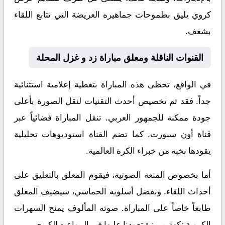
كروي يليق بطموحات جماهيره العريضة التي تتابع اللقاء
بشغف.
القنوات الناقلة ومعلق مباراة زد و غزل المحلة
في الواقع، تحظى هذه المباراة بتغطية إعلامية استثنائية
جداً. فقد تم تخصيص أحدث التقنيات لنقل الصورة بأعلى
جودة ممكنة للجمهور العربي. تنقل المباراة فضائياً عبر
قناة
أون سبورت
. كما تضم القناة استوديوهات تحليلية
يقودها نخبة من خبراء الكرة العالمية.
أما بخصوص المتعة الصوتية، فيقوم المعلق
بالتعليق على
أحداث اللقاء. وبفضل أسلوبه الحماسي، سيضيف المعلق
طابعاً خاصاً على المباراة. صوته المألوف يمنح السهرات
الكروية نكهة مميزة تعودنا عليها في المواعيد الكبرى.