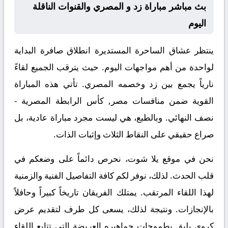
بث مباشر مباراة زد و المصري والقنوات الناقلة
اليوم
ينتظر عشاق الساحرة المستديرة انطلاق صافرة البداية
لواحدة من أهم مواجهات اليوم. حيث يترقب الجميع لقاءً
نارياً يجمع بين
زد
وخصمه
المصري
. تأتي هذه المباراة
القوية ضمن منافسات
مصر, كأس الرابطة المصرية -
نصف النهائي
. وبالطبع، هي ليست مجرد مباراة عادية، بل
صراع حقيقي على النقاط الثلاث وإثبات الذات.
نحن في موقع
يلا شوت
، نحرص دائماً على وضعكم في
قلب الحدث. لذلك، نوفر لكم كافة التفاصيل الفنية والزمنية
لهذا اللقاء المرتقب. يمتلك الفريقان تاريخاً كبيراً وحافلاً
بالإنجازات. ونتيجة لذلك، يسعى كل طرف لتقديم عرض
كروي يليق بطموحات جماهيره العريضة التي تتابع اللقاء