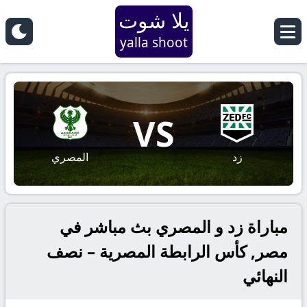
يلا شوت
yalla shoot
VS
زد
المصري
مباراة زد و المصري بث مباشر في
مصر, كأس الرابطة المصرية – نصف
النهائي