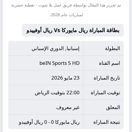
تم تحرير هذا المقال بواسطة فريق عمل
يلا شوت
- تغطية حصرية
لمباريات عام 2026.
بطاقة المباراة ريال مايوركا Vs ريال أوفييدو
البطولة
إسبانيا, الدوري الإسباني
اسم القناة
beIN Sports 5 HD
تاريخ المباراة
23 مايو 2026
توقيت المباراة
22:00 بتوقيت الرياض
المعلق
غير معروف
نتيجة المباراة
ريال مايوركا 0 - 0 ريال أوفييدو