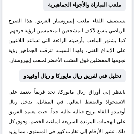
ملعب المباراة والأجواء الجماهيرية
يستضيف اللقاء ملعب
إيبيروستار
العريق. هذا الصرح
الرياضي يتسع لآلاف المشجعين المتحمسين لرؤية فرقهم.
كما يشتهر الملعب بأرضيته الرائعة التي تساعد اللاعبين
على الإبداع الفني. ولهذا السبب، تترقب الجماهير رؤية
نجومها المفضلين فوق العشب الأخضر لملعب إيبيروستار.
تحليل فني لفريق ريال مايوركا و ريال أوفييدو
بالنظر إلى أوراق
ريال مايوركا
، نجد فريقاً يعتمد على
الاستحواذ والضغط العالي. في المقابل، يدخل
ريال
أوفييدو
اللقاء بروح قتالية عالية جداً. حيث يعتمد الفريق
على الهجمات المرتدة السريعة لمباغتة الخصم. وفوق كل
ذلك، تشير الأرقام إلى تقارب كبير في المستوى، مما يزيد