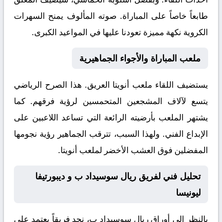
طابعاً خاصاً على المباراة. صوته المألوف يمنح السهرات
الكروية نكهة مميزة تعودنا عليها في المواعيد الكبرى.
ملعب المباراة والأجواء الجماهيرية
يستضيف اللقاء ملعب
أنويتا
العريق. هذا الصرح الرياضي
يتسع لآلاف المشجعين المتحمسين لرؤية فرقهم. كما
يشتهر الملعب بأرضيته الرائعة التي تساعد اللاعبين على
الإبداع الفني. ولهذا السبب، تترقب الجماهير رؤية نجومها
المفضلين فوق العشب الأخضر لملعب أنويتا.
تحليل فني لفريق ريال سوسيداد ب و ديبورتيفا
ليونيسا
بالنظر إلى أوراق
ريال سوسيداد ب
، نجد فريقاً يعتمد على