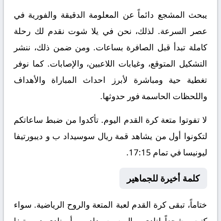
يبحث المشجع دائماً عن المعلومة الدقيقة والفورية في
عصر السرعة. لذلك، نحن في يلا شوت نقدم لك رحلة
كاملة تبدأ قبل الصافرة بساعات. ومن ضمن ذلك، ننشر
التشكيل المتوقع، وغيابات اللاعبين، والإصابات. كما نوفر
تغطية حية ومباشرة لأبرز احداث المباراة والأهداف
واللحظات الحاسمة فور حدوثها.
لا تفوتوا متعة كرة القدم اليوم. تأكدوا من ضبط ساعاتكم
لتكونوا أول من يشاهد قمة ريال سوسيداد ب و ديبورتيفا
ليونيسا في تمام 17:15.
كلمة أخيرة للجماهير
ختاماً، تبقى كرة القدم لعبة المتعة والروح الرياضية. سواء
كنت مشجعاً لنادي ريال سوسيداد ب أو نادي ديبورتيفا