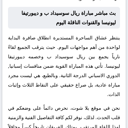
بث مباشر مباراة ريال سوسيداد ب و ديبورتيفا
ليونيسا والقنوات الناقلة اليوم
ينتظر عشاق الساحرة المستديرة انطلاق صافرة البداية
لواحدة من أهم مواجهات اليوم. حيث يترقب الجميع لقاءً
نارياً يجمع بين
ريال سوسيداد ب
وخصمه
ديبورتيفا
ليونيسا
. تأتي هذه المباراة القوية ضمن منافسات
إسبانيا,
الدوري الاسباني الدرجة الثانية
. وبالطبع، هي ليست مجرد
مباراة عادية، بل صراع حقيقي على النقاط الثلاث وإثبات
الذات.
نحن في موقع
يلا شوت
، نحرص دائماً على وضعكم في
قلب الحدث. لذلك، نوفر لكم كافة التفاصيل الفنية والزمنية
لهذا اللقاء المرتقب. يمتلك الفريقان تاريخاً كبيراً وحافلاً