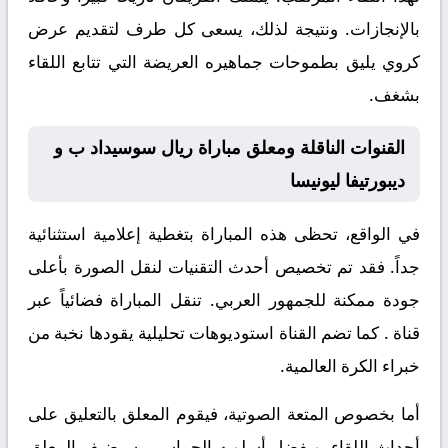
بالإنجازات. ونتيجة لذلك، يسعى كل طرف لتقديم عرض
كروي يليق بطموحات جماهيره العريضة التي تتابع اللقاء
بشغف.
القنوات الناقلة ومعلق مباراة ريال سوسيداد ب و
ديبورتيفا ليونيسا
في الواقع، تحظى هذه المباراة بتغطية إعلامية استثنائية
جداً. فقد تم تخصيص أحدث التقنيات لنقل الصورة بأعلى
جودة ممكنة للجمهور العربي. تنقل المباراة فضائياً عبر
قناة
. كما تضم القناة استوديوهات تحليلية يقودها نخبة من
خبراء الكرة العالمية.
أما بخصوص المتعة الصوتية، فيقوم المعلق
بالتعليق على
أحداث اللقاء. وبفضل أسلوبه الحماسي، سيضيف المعلق