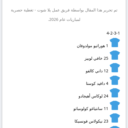
تم تحرير هذا المقال بواسطة فريق عمل
يلا شوت
- تغطية حصرية
لمباريات عام 2026.
4-2-3-1
1
هوراتيو مولدوفان
25
خافي لوبيز
12
داني كالفو
4
دافيد كوستا
24
لوكاس أهيجادو
11
سانتياغو كولومباتو
23
نيكولاس فونسيكا