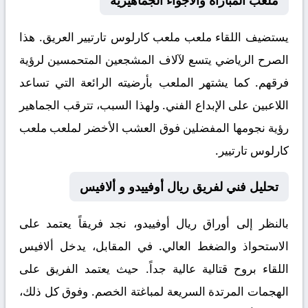
ملعب المباراة والأجواء الجماهيرية
يستضيف اللقاء ملعب
ملعب كارلوس تارتيير
العريق. هذا
الصرح الرياضي يتسع لآلاف المشجعين المتحمسين لرؤية
فرقهم. كما يشتهر الملعب بأرضيته الرائعة التي تساعد
اللاعبين على الإبداع الفني. ولهذا السبب، تترقب الجماهير
رؤية نجومها المفضلين فوق العشب الأخضر لملعب ملعب
كارلوس تارتيير.
تحليل فني لفريق ريال أوفييدو و ألافيس
بالنظر إلى أوراق
ريال أوفييدو
، نجد فريقاً يعتمد على
الاستحواذ والضغط العالي. في المقابل، يدخل
ألافيس
اللقاء بروح قتالية عالية جداً. حيث يعتمد الفريق على
الهجمات المرتدة السريعة لمباغتة الخصم. وفوق كل ذلك،