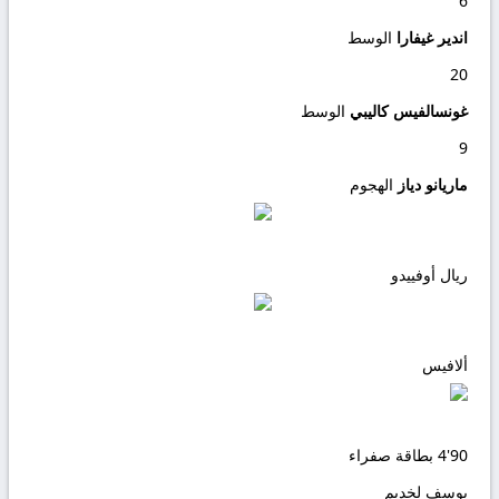
6
اندير غيفارا
الوسط
20
غونسالفيس كاليبي
الوسط
9
ماريانو دياز
الهجوم
ريال أوفييدو
ألافيس
90'
4
بطاقة صفراء
يوسف لخديم