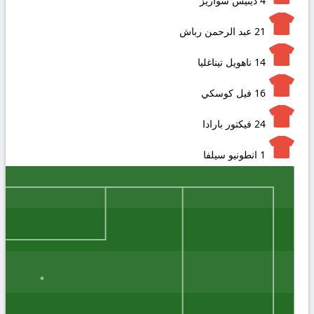
4
دينيس سواريز
21
عبد الرحمن رباش
14
ناهويل تيناغليا
16
فيل كوسكي
24
فيكتور بارادا
1
انطونيو سيلفا