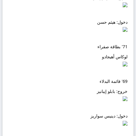
دخول:
هيثم حسن
71'
بطاقة صفراء
لوكاس أهيجادو
69'
قائمة البدلاء
خروج:
بابلو إيبانيز
دخول:
دينيس سواريز