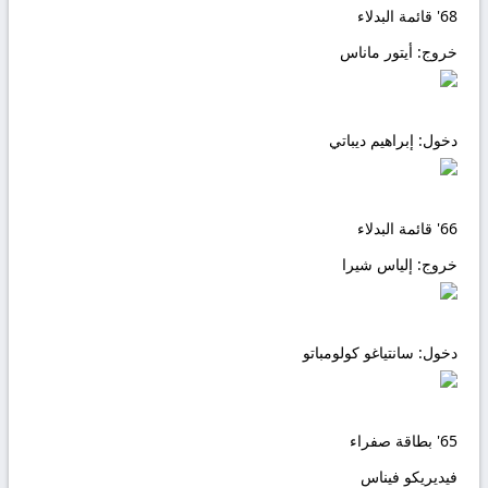
68'
قائمة البدلاء
خروج:
أيتور ماناس
دخول:
إبراهيم ديباتي
66'
قائمة البدلاء
خروج:
إلياس شيرا
دخول:
سانتياغو كولومباتو
65'
بطاقة صفراء
فيديريكو فيناس