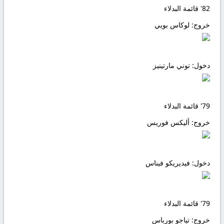
82'
قائمة البدلاء
خروج:
لوكاس بويي
دخول:
توني مارتينيز
79'
قائمة البدلاء
خروج:
أليكس فوريس
دخول:
فيديريكو فيناس
79'
قائمة البدلاء
خروج:
تياجو بورباس