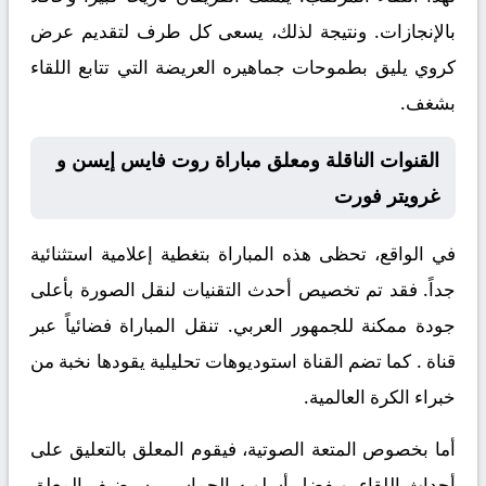
بالإنجازات. ونتيجة لذلك، يسعى كل طرف لتقديم عرض
كروي يليق بطموحات جماهيره العريضة التي تتابع اللقاء
بشغف.
القنوات الناقلة ومعلق مباراة روت فايس إيسن و
غرويتر فورت
في الواقع، تحظى هذه المباراة بتغطية إعلامية استثنائية
جداً. فقد تم تخصيص أحدث التقنيات لنقل الصورة بأعلى
جودة ممكنة للجمهور العربي. تنقل المباراة فضائياً عبر
قناة
. كما تضم القناة استوديوهات تحليلية يقودها نخبة من
خبراء الكرة العالمية.
أما بخصوص المتعة الصوتية، فيقوم المعلق
بالتعليق على
أحداث اللقاء. وبفضل أسلوبه الحماسي، سيضيف المعلق