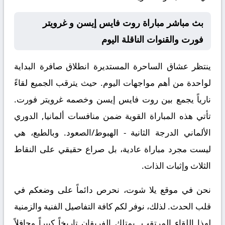
بث مباشر مباراة روت فايس إيسن و غرويتر
فورت والقنوات الناقلة اليوم
ينتظر عشاق الساحرة المستديرة انطلاق صافرة البداية
لواحدة من أهم مواجهات اليوم. حيث يترقب الجميع لقاءً
نارياً يجمع بين
روت فايس إيسن
وخصمه
غرويتر فورت
.
تأتي هذه المباراة القوية ضمن منافسات
ألمانيا, الدوري
الألماني الدرجة الثانية - الهبوط/الصعود
. وبالطبع، هي
ليست مجرد مباراة عادية، بل صراع حقيقي على النقاط
الثلاث وإثبات الذات.
نحن في موقع
يلا شوت
، نحرص دائماً على وضعكم في
قلب الحدث. لذلك، نوفر لكم كافة التفاصيل الفنية والزمنية
لهذا اللقاء المرتقب. يمتلك الفريقان تاريخاً كبيراً وحافلاً