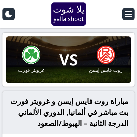
يلا شوت
yalla shoot
VS
روت فايس إيسن
غرويتر فورت
مباراة روت فايس إيسن و غرويتر فورت
بث مباشر في ألمانيا, الدوري الألماني
الدرجة الثانية – الهبوط/الصعود