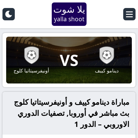
يلا شوت
yalla shoot
VS
دينامو كييف
أونيفرسيتاتيا كلوج
مباراة دينامو كييف و أونيفرسيتاتيا كلوج
بث مباشر في أوروبا, تصفيات الدوري
الاوروبي – الدور 1