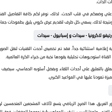
ات الذات.
 على وضعكم في قلب الحدث. لذلك، نوفر لكم كافة التفاصيل الفنية 
جازات. ونتيجة لذلك، يسعى كل طرف لتقديم عرض كروي يليق بطموحات جماه
رتيفو لاكرونيا - سيدات و إسبانيول - سيدات
 إعلامية استثنائية جداً. فقد تم تخصيص أحدث التقنيات لنقل الصور
القناة استوديوهات تحليلية يقودها نخبة من خبراء الكرة العالمية.
معلق
بالتعليق على أحداث اللقاء. وبفضل أسلوبه الحماسي، سيضيف الم
يزة تعودنا عليها في المواعيد الكبرى.
ر
العريق. هذا الصرح الرياضي يتسع لآلاف المشجعين المتحمسين لرؤ
اع الفني. ولهذا السبب، تترقب الجماهير رؤية نجومها المفضلين فوق ال