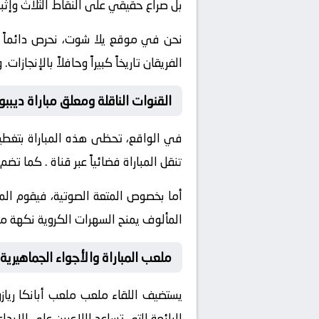
بل صراع حقيقي على النقاط الثلاث وإثب
نحن في موقع
يلا شوت
، نحرص دائماً
الفريقان تاريخاً كبيراً وحافلاً بالإن
القنوات الناقلة ومعلق مباراة ديببو
في الواقع، تحظى هذه المباراة بتغطية
تنقل المباراة فضائياً عبر قناة
. كما تضم 
أما بخصوص المتعة الصوتية، فيقوم ال
المألوف يمنح السهرات الكروية نكهة مم
ملعب المباراة والأجواء الجماهيرية
يستضيف اللقاء ملعب
ملعب أبانكا ريازو
الرائعة التي تساعد اللاعبين على الإبد