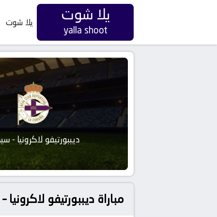
يلا شوت
يلا شوت
yalla shoot
ديببورتيفو لاكرونيا - سي
مباراة ديببورتيفو لاكرونيا