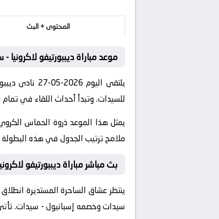
المحتوى + البث
موعد مباراة ديببورتيفو لاكرونيا -
يلتقى اليوم 6
للسيدات. وتبدأ أحداث اللقاء في تمام الساعة 22:00 بتوقيت مك
يمثل هذا الموعد ذروة الحماس الكروي 
ملامح ترتيب الجدول في هذه البطولة ال
بث مباشر مباراة ديببورتيفو لاكروني
ينتظر عشاق الساحرة المستديرة انطلاق ص
سيدات
وخصمه
إسبانيول - سيدات
. تأت