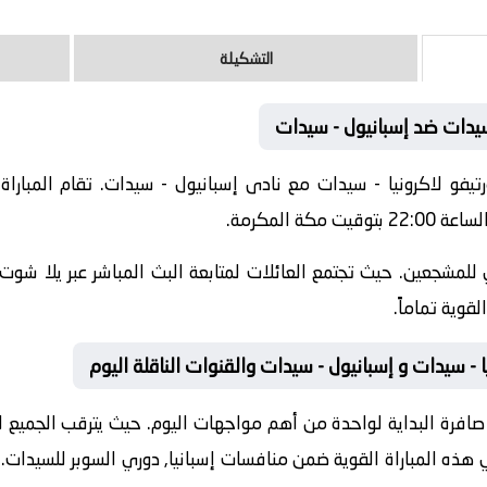
التشكيلة
 سيدات ضد إسبانيول - سيدات
202-05-27 نادى ديببورتيفو لاكرونيا - سيدات مع نادى إسبانيول - سيدات. تقام ا
ة المكرمة.
للمشجعين. حيث تجتمع العائلات لمتابعة البث المباشر عبر يلا شوت.
قوية تماماً.
ا - سيدات و إسبانيول - سيدات والقنوات الناقلة اليوم
افرة البداية لواحدة من أهم مواجهات اليوم. حيث يترقب الجميع لقاء
ي هذه المباراة القوية ضمن منافسات
إسبانيا, دوري السوبر للسيدات
.