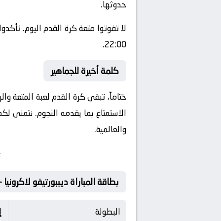
حدوثها.
لا تفوتوا متعة كرة القدم اليوم. تأكد
22:00.
كلمة أخيرة للجماهير
ختاماً، تبقى كرة القدم لعبة المتعة وا
الاستمتاع بما يقدمه النجوم. نتمنى لك
والعالمية.
ت
بطاقة المباراة ديببورتيفو لاكرونيا - سيدات Vs إسبا
البطولة
إ