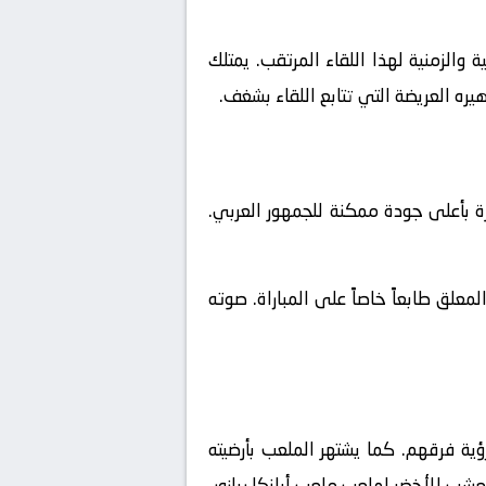
والزمنية لهذا اللقاء المرتقب. يمتلك
يره العريضة التي تتابع اللقاء بشغف.
ة بأعلى جودة ممكنة للجمهور العربي.
علق طابعاً خاصاً على المباراة. صوته
ية فرقهم. كما يشتهر الملعب بأرضيته
عشب الأخضر لملعب ملعب أبانكا ريازور.