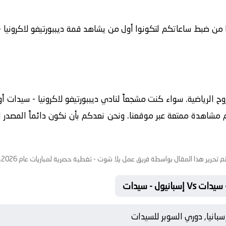
وا من ضبط ساعاتكم لتكونوا أول من يشاهد قمة ديببورتيفو لاكرونيا
لروح الرياضية. سواء كنت مشجعاً لنادي ديببورتيفو لاكرونيا - سيدات
م مشاهدة ممتعة عبر موقعنا. ونحن نعدكم بأن نكون دائماً المصدر ال
م تحرير هذا المقال بواسطة فريق عمل
يلا شوت
- تغطية حصرية لمباريات عام 2026.
نيول - سيدات
سبانيا, دوري السوبر للسيدات