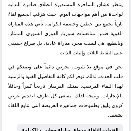
ينتظر عشاق الساحرة المستديرة انطلاق صافرة البداية
لواحدة من أهم مواجهات اليوم. حيث يترقب الجميع لقاءً
نارياً يجمع بين
حطين
وخصمه
الكرامة
. تأتي هذه المباراة
القوية ضمن منافسات
سوريا, الدوري السوري الممتاز
.
وبالطبع، هي ليست مجرد مباراة عادية، بل صراع حقيقي
على النقاط الثلاث وإثبات الذات.
نحن في موقع
يلا شوت
، نحرص دائماً على وضعكم في
قلب الحدث. لذلك، نوفر لكم كافة التفاصيل الفنية والزمنية
لهذا اللقاء المرتقب. يمتلك الفريقان تاريخاً كبيراً وحافلاً
بالإنجازات. ونتيجة لذلك، يسعى كل طرف لتقديم عرض
كروي يليق بطموحات جماهيره العريضة التي تتابع اللقاء
بشغف.
القنوات الناقلة ومعلق مباراة حطين و الكرامة