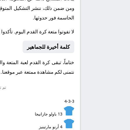
ومن ضمن ذلك، ننشر التشكيل المتوقع، 
الحاسمة فور حدوثها.
لا تفوتوا متعة كرة القدم اليوم. تأكدوا
كلمة أخيرة للجماهير
ختاماً، تبقى كرة القدم لعبة المتعة و
نتمنى لكم مشاهدة ممتعة عبر موقعنا. و
تم ت
4-3-3
13
باولو جازانيجا
4
أرنو مارتينيز