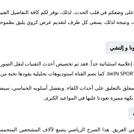
على وضعكم في قلب الحدث. لذلك، نوفر لكم كافة التفاصيل الفنية و
إنجازات. ونتيجة لذلك، يسعى كل طرف لتقديم عرض كروي يليق بطموحات
نا و إلتشي
 إعلامية استثنائية جداً. فقد تم تخصيص أحدث التقنيات لنقل الصور
beIN SPOR
. كما تضم القناة استوديوهات تحليلية يقودها نخبة من خ
لمعلق
بالتعليق على أحداث اللقاء. وبفضل أسلوبه الحماسي، سيضيف
هة مميزة تعودنا عليها في المواعيد الكبرى.
في
العريق. هذا الصرح الرياضي يتسع لآلاف المشجعين المتحمسي