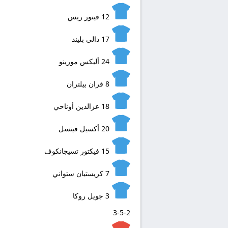
12
فيتور ريس
17
دالي بليند
24
أليكس مورينو
8
فران بيلتران
18
عزالدين أوناحي
20
أكسيل فيتسل
15
فيكتور تسيجانكوف
7
كريستيان ستواني
3
جويل روكا
3-5-2