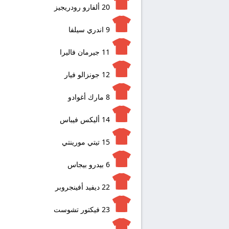
20
ألفارو رودريجيز
9
اندري سيلفا
11
جيرمان فاليرا
12
جونزالو فيار
8
مارك أغوادو
14
أليكس فيباس
15
تيتي مورينتي
6
بيدرو بيجاس
22
ديفيد أفينجروبر
23
فيكتور تشوست