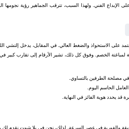
ن على الإبداع الفني. ولهذا السبب، تترقب الجماهير رؤية نجومه
يعتمد على الاستحواذ والضغط العالي. في المقابل، يدخل
إلتشي
الل
لمباغتة الخصم. وفوق كل ذلك، تشير الأرقام إلى تقارب كبير في ا
 في مصلحة الطرفين بالتساوي.
 العامل الحاسم اليوم.
رة قد يحدد هوية الفائز في النهاية.
قيقة والفورية في عصر السرعة. لذلك، نحن في يلا شوت نقدم لك رح