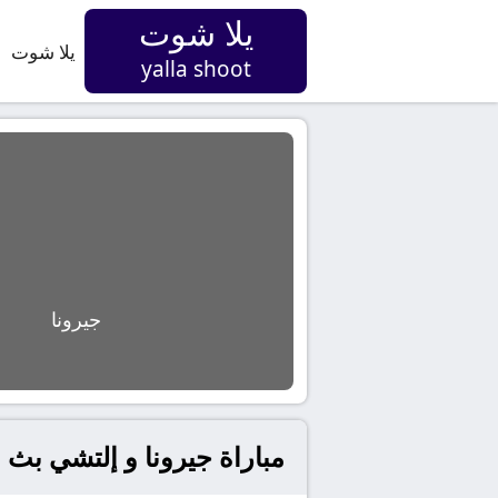
يلا شوت
يلا شوت
yalla shoot
جيرونا
مباراة جيرونا و إلتشي بث م