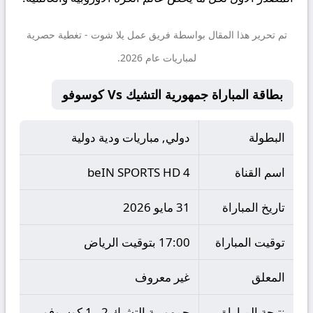
تم تحرير هذا المقال بواسطة فريق عمل
يلا شوت
- تغطية حصرية
لمباريات عام 2026.
بطاقة المباراة جمهورية التشيك Vs كوسوفو
البطولة
دولي, مباريات ودية دولية
اسم القناة
beIN SPORTS HD 4
تاريخ المباراة
31 مايو 2026
توقيت المباراة
17:00 بتوقيت الرياض
المعلق
غير معروف
نتيجة المباراة
جمهورية التشيك 2 - 1 كوسوفو