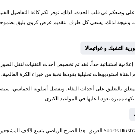
على وضعكم في قلب الحدث. لذلك، نوفر لكم كافة التفاصيل الفنية و
إنجازات. ونتيجة لذلك، يسعى كل طرف لتقديم عرض كروي يليق بطموحات
رية التشيك و غواتيمالا
 إعلامية استثنائية جداً. فقد تم تخصيص أحدث التقنيات لنقل الصور
 القناة استوديوهات تحليلية يقودها نخبة من خبراء الكرة العالمية.
لمعلق
بالتعليق على أحداث اللقاء. وبفضل أسلوبه الحماسي، سيضيف
هة مميزة تعودنا عليها في المواعيد الكبرى.
Sports Illust
العريق. هذا الصرح الرياضي يتسع لآلاف المشجعين