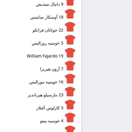
9
دانيال مينديش
18
أوسكار سانتيس
22
جوناثان فرانكو
5
خوسيه روزاليس
William Fajardo
19
7
آرون هيريرا
16
خوسيه موراليس
23
مارسيلو هيرنانديز
3
كارلوس أغيلار
4
خوسيه بينتو