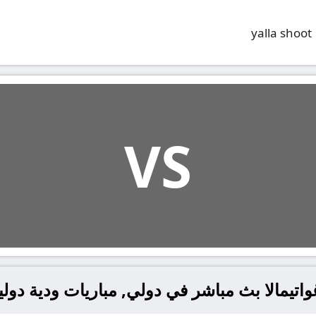
yalla shoot
VS
واتيمالا بث مباشر في دولي, مباريات ودية دولي