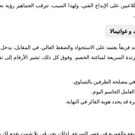
اللاعبين على الإبداع الفني. ولهذا السبب، تترقب الجماهير رؤية
 غواتيمالا
د فريقاً يعتمد على الاستحواذ والضغط العالي. في المقابل، يدخل
دة السريعة لمباغتة الخصم. وفوق كل ذلك، تشير الأرقام إلى ت
 في مصلحة الطرفين بالتساوي.
 العامل الحاسم اليوم.
رة قد يحدد هوية الفائز في النهاية.
قيقة والفورية في عصر السرعة. لذلك، نحن في يلا شوت نقدم لك رح