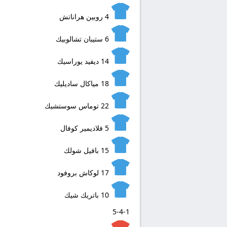
4
روبين هراناتش
6
ستيبان تشالوبيك
14
ديفيد يوراسيك
18
مياكال ساديليك
22
توماس سوستشيك
5
فلاديمير كوفال
15
بافيل شولك
17
لوكاش بروفود
10
باتريك شيك
5-4-1